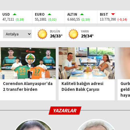
USD
EURO
ALTIN
BIST
47,7111
55,1881
6.660,55
13.779,390
(0,18)
(0,32)
(2,59)
(-0,14)
BUGÜN
YARIN
26/33°
29/34°
Corendon Alanyaspor’da
Kaliteli balığın adresi
Gurbe
2 transfer birden
Düden Balık Çarşısı
geld
haya
YAZARLAR