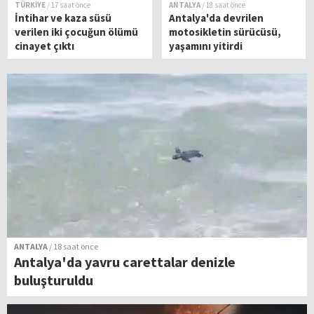
TÜRKİYE
/ 17 saat önce
ANTALYA
/ 18 saat önce
İntihar ve kaza süsü
Antalya'da devrilen
verilen iki çocuğun ölümü
motosikletin sürücüsü,
cinayet çıktı
yaşamını yitirdi
ANTALYA
/ 18 saat önce
Antalya'da yavru carettalar denizle
buluşturuldu