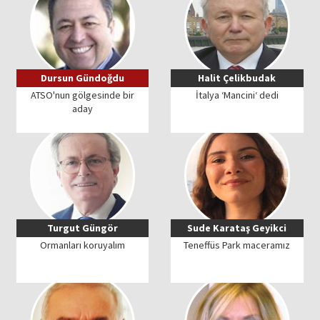
Dursun Gündoğdu
Halit Çelikbudak
ATSO'nun gölgesinde bir
İtalya ‘Mancini‘ dedi
aday
Turgut Güngör
Sude Karataş Geyikci
Ormanları koruyalım
Teneffüs Park maceramız