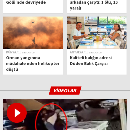
Gölü'nde devriyede
arkadan çarptı: 1 ölü, 15
yaralı
DÜNYA
/ 16 saat önce
ANTALYA
/ 16 saat önce
Orman yangınına
Kaliteli balığın adresi
müdahale eden helikopter
Düden Balık Çarşısı
düştü
VİDEOLAR