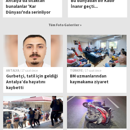
Antalya'da sıcaktan
Bu dünyadan bir Kadir
bunalanlar 'Kar
İnanır geçti...
Dünyası'nda serinliyor
Tüm Foto Galeriler »
ANTALYA
/ 17 saat önce
TÜRKİYE
/ 17 saat önce
Gurbetçi, tatil için geldiği
BM uzmanlarından
Antalya’da hayatını
kaymakama ziyaret
kaybetti