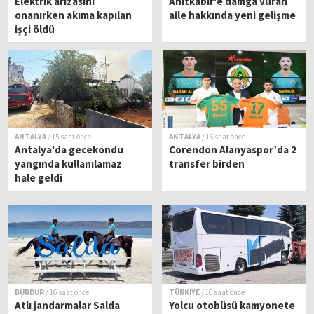
Elektrik arızasını
Anıtkabir'e damga vuran
onanırken akıma kapılan
aile hakkında yeni gelişme
işçi öldü
ANTALYA
/ 15 saat önce
ANTALYA
/ 16 saat önce
Antalya'da gecekondu
Corendon Alanyaspor’da 2
yangında kullanılamaz
transfer birden
hale geldi
BURDUR
/ 16 saat önce
TÜRKİYE
/ 16 saat önce
Atlı jandarmalar Salda
Yolcu otobüsü kamyonete