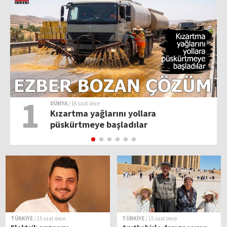
1
DÜNYA
/ 16 saat önce
Kızartma yağlarını yollara
püskürtmeye başladılar
TÜRKİYE
/ 15 saat önce
TÜRKİYE
/ 15 saat önce