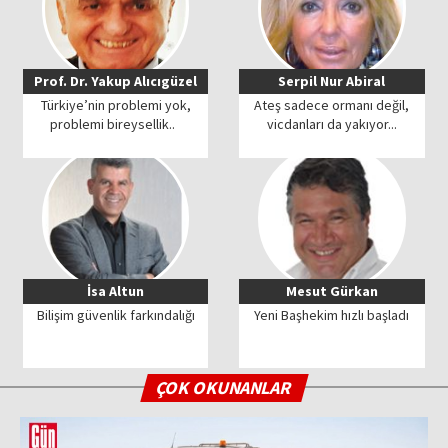
Prof. Dr. Yakup Alıcıgüzel
Serpil Nur Abiral
Türkiye’nin problemi yok,
Ateş sadece ormanı değil,
problemi bireysellik..
vicdanları da yakıyor...
İsa Altun
Mesut Gürkan
Bilişim güvenlik farkındalığı
Yeni Başhekim hızlı başladı
ÇOK OKUNANLAR