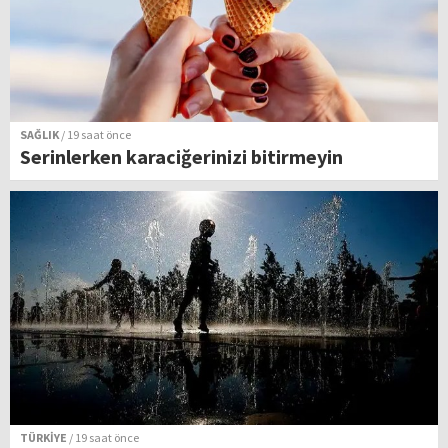
SAĞLIK
/ 19 saat önce
Serinlerken karaciğerinizi bitirmeyin
TÜRKİYE
/ 19 saat önce