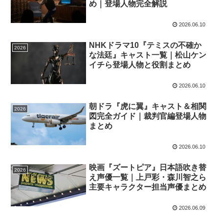
め｜登場人物完全解説
2026.06.10
NHKドラマ10『テミスの不確か
2026
な法廷』キャスト一覧｜松山ケン
イチら登場人物と役割まとめ
2026.06.10
朝ドラ『虎に翼』キャスト＆相関
2026
図完全ガイド｜裁判官編登場人物
まとめ
2026.06.10
映画『ズートピア』日本語吹き替
2026
え声優一覧｜上戸彩・森川智之ら
主要キャラクター担当声優まとめ
2026.06.09