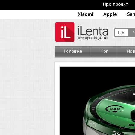
Про проєкт
Xiaomi
Apple
Sa
Головна
Топ
Но