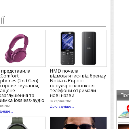
ІЇ
 представила
HMD почала
tComfort
відмовлятися від бренду
phones (2nd Gen):
Nokia в Європі:
торове звучання,
популярні кнопкові
ращене
телефони отримали
По
заглушення та
нові назви
римка lossless-аудіо
07 серпня 2026
Докладніше...
ня 2026
ніше...