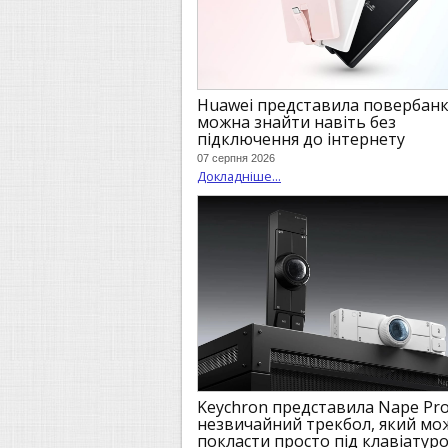
Huawei представила повербанк
можна знайти навіть без
підключення до інтернету
07 серпня 2026
Докладніше...
Keychron представила Nape Pr
незвичайний трекбол, який мо
покласти просто під клавіатур