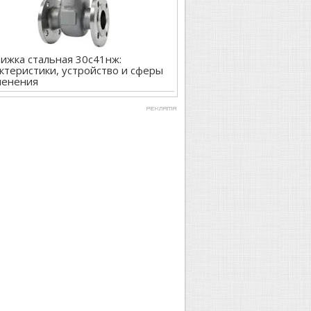
ижка стальная 30с41нж:
ктеристики, устройство и сферы
менения