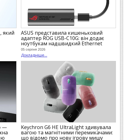
, який
ASUS представила кишеньковий
адаптер ROG USB-C10G: він додає
ноутбукам надшвидкий Ethernet
05 серпня 2026
Докладніше...
o —
Keychron G6 HE UltraLight здивувала
жна
вагою та магнітними перемикачами:
ою
що відомо про нову ігрову мишу