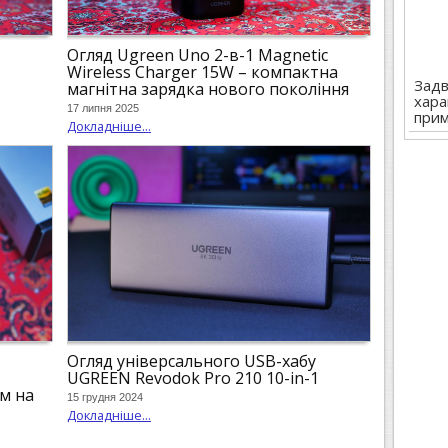
Огляд Ugreen Uno 2-в-1 Magnetic
Wireless Charger 15W – компактна
Задв
магнітна зарядка нового покоління
хара
17 липня 2025
при
Докладніше...
Огляд універсального USB-хабу
UGREEN Revodok Pro 210 10-in-1
м на
15 грудня 2024
Докладніше...