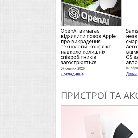
Sams
OpenAI вимагає
незв
відхилити позов Apple
смар
про викрадення
Aero
технологій: конфлікт
відм
навколо колишніх
OS з
співробітників
авто
загострюється
07 серп
07 серпня 2026
Доклад
Докладніше...
ПРИСТРОЇ ТА АК