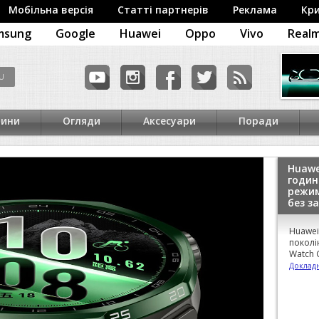
Мобільна версія
Статті партнерів
Реклама
Кр
msung
Google
Huawei
Oppo
Vivo
Real
вини
Огляди
Аксесуари
Поради
Huawe
годин
режим
без з
Huawei
поколі
Watch 
Докладн
Ноутб
Huawe
MateB