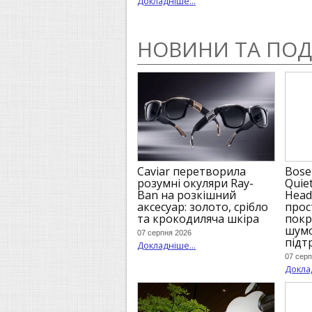
Докладніше...
НОВИНИ ТА ПОД
Bose
Caviar перетворила
Quie
розумні окуляри Ray-
Head
Ban на розкішний
прос
аксесуар: золото, срібло
пок
та крокодиляча шкіра
шумо
07 серпня 2026
підт
Докладніше...
07 серп
Доклад