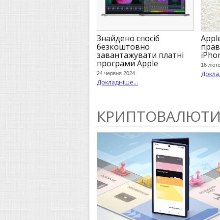
Знайдено спосіб
Appl
безкоштовно
прав
завантажувати платні
iPho
програми Apple
16 люто
Доклад
24 червня 2024
Докладніше...
КРИПТОВАЛЮТ