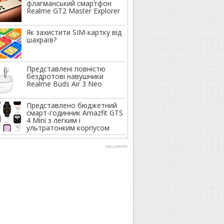
флагманський смартфон
Realme GT2 Master Explorer
Як захистити SIM-картку від
шахраїв?
Представлені повністю
бездротові навушники
Realme Buds Air 3 Neo
Представлено бюджетний
смарт-годинник Amazfit GTS
4 Mini з легким і
ультратонким корпусом