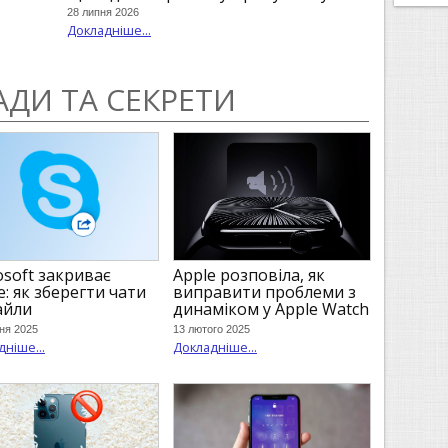
28 липня 2026
Докладніше...
РАДИ ТА СЕКРЕТИ
Apple розповіла, як
osoft закриває
виправити проблеми з
e: як зберегти чати
динаміком у Apple Watch
айли
13 лютого 2025
ня 2025
Докладніше...
ніше...