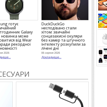
DuckDuckGo
ung готує
несподівано стали
ичайний
хітом: звичайні
тгодинник Galaxy
сонцезахисні окуляри
: новинка може
без камер та штучного
овитися від Wear
інтелекту розкупили за
аради рекордної
лічені дні
номності
06 серпня 2026
ня 2026
Докладніше...
ніше...
СЕСУАРИ