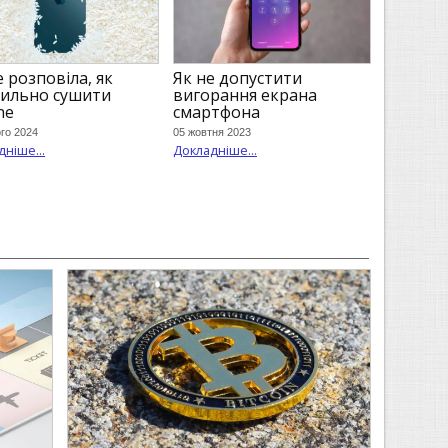
e розповіла, як
Як не допустити
ильно сушити
вигорання екрана
ne
смартфона
го 2024
05 жовтня 2023
ніше...
Докладніше...
И