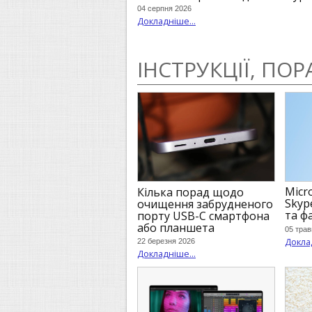
04 серпня 2026
Докладніше...
ІНСТРУКЦІЇ, ПО
Micr
Кілька порад щодо
Skyp
очищення забрудненого
та ф
порту USB-C смартфона
або планшета
05 трав
Доклад
22 березня 2026
Докладніше...