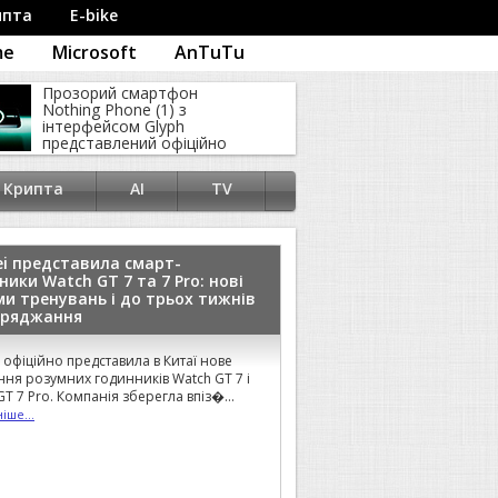
ипта
E-bike
me
Microsoft
AnTuTu
Прозорий смартфон
Nothing Phone (1) з
інтерфейсом Glyph
представлений офіційно
Крипта
AI
TV
i представила смарт-
ники Watch GT 7 та 7 Pro: нові
и тренувань і до трьох тижнів
аряджання
 офіційно представила в Китаї нове
ння розумних годинників Watch GT 7 і
GT 7 Pro. Компанія зберегла впіз�...
іше...
ук вагою менше кілограма:
i показала рекордно легкий
ook Pro S