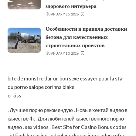
здорового интерьера
JANUARY 25, 2026
Особенности и правила доставки
бетона для качественных
строительных проектов
JANUARY 10, 2026
bite de monstre dur un bon sexe essayer pour la star
du porno salope corinna blake
erkiss
. Лучшее
порно
рекомендую . Новые
хентай
видео в
качестве 4к . Для любителей качественного
порно
видео .
sex
videos . Best Site for
Casino Bonus codes
.
utländska casino
.
udenlandske casinoer uden rofus
.