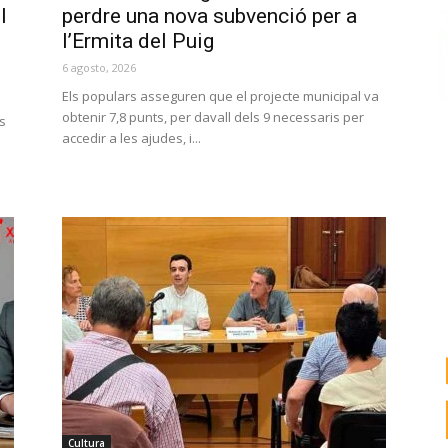
l
perdre una nova subvenció per a
l’Ermita del Puig
6 agosto, 2026
Els populars asseguren que el projecte municipal va
obtenir 7,8 punts, per davall dels 9 necessaris per
s
accedir a les ajudes, i...
Cultura