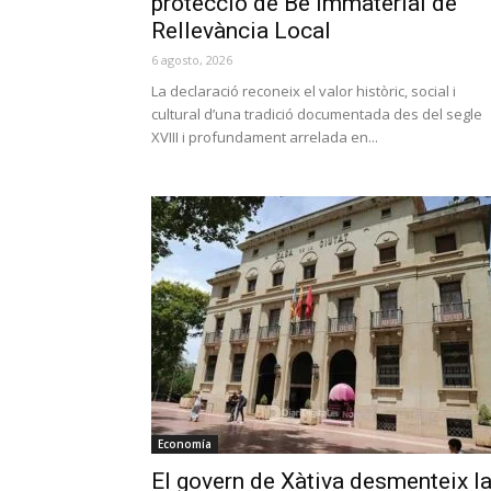
protecció de Bé Immaterial de
Rellevància Local
6 agosto, 2026
La declaració reconeix el valor històric, social i
cultural d’una tradició documentada des del segle
XVIII i profundament arrelada en...
Economía
El govern de Xàtiva desmenteix l