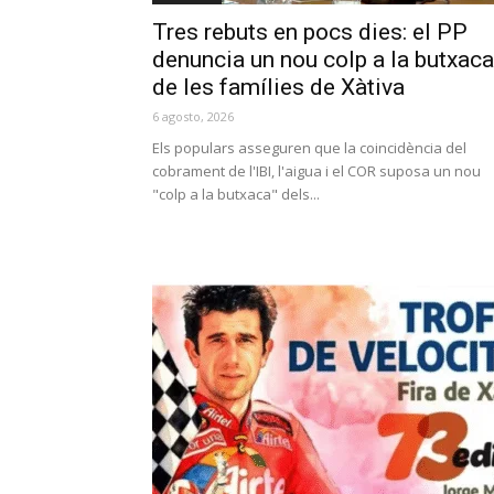
Tres rebuts en pocs dies: el PP
denuncia un nou colp a la butxaca
de les famílies de Xàtiva
6 agosto, 2026
Els populars asseguren que la coincidència del
cobrament de l'IBI, l'aigua i el COR suposa un nou
"colp a la butxaca" dels...