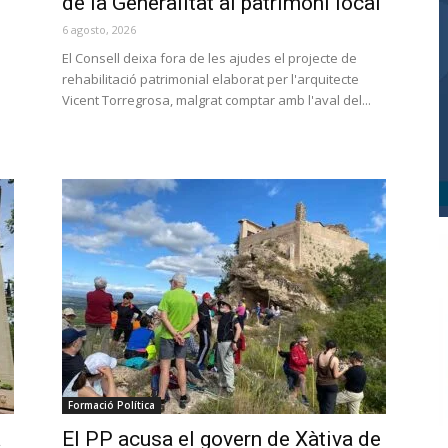
de la Generalitat al patrimoni local
6 agosto, 2026
El Consell deixa fora de les ajudes el projecte de
rehabilitació patrimonial elaborat per l'arquitecte
Vicent Torregrosa, malgrat comptar amb l'aval del...
Formació Política
a
El PP acusa el govern de Xàtiva de