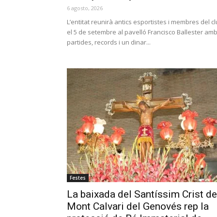
6 agosto, 2026
L’entitat reunirà antics esportistes i membres del c
el 5 de setembre al pavelló Francisco Ballester am
partides, records i un dinar...
Festes
La baixada del Santíssim Crist de
Mont Calvari del Genovés rep la