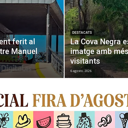
DESTACATS
t ferit al
La Cova Negra e
ntre Manuel
imatge amb més 
visitants
6 agosto, 2026