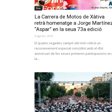
Fira
La Carrera de Motos de Xàtiva
retrà homenatge a Jorge Martíne
“Aspar” en la seua 73a edició
6 agosto, 2026
El quatre vegades campió del món rebrà un
reconeixement especial coincidint amb el 45é
aniversari de les seues primeres participacions en
la...