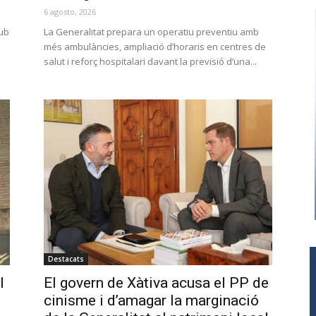
6 agosto, 2026
lub
La Generalitat prepara un operatiu preventiu amb
b
més ambulàncies, ampliació d’horaris en centres de
salut i reforç hospitalari davant la previsió d’una...
Destacats
l
El govern de Xàtiva acusa el PP de
cinisme i d’amagar la marginació