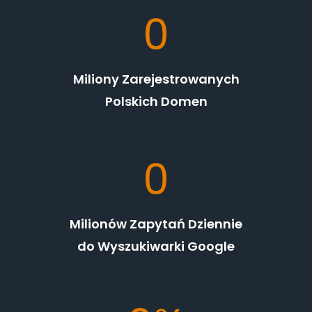
2
0
5
4
0
Miliony Zarejestrowanych
7
Polskich Domen
8
8
3
0
5
0
0
Milionów Zapytań Dziennie
do Wyszukiwarki Google
6