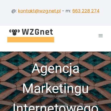
Przejdź
do
@:
kontakt@wzg.net.pl
- m:
663 228 274
treści
Agencja
Marketingu
Internetowego