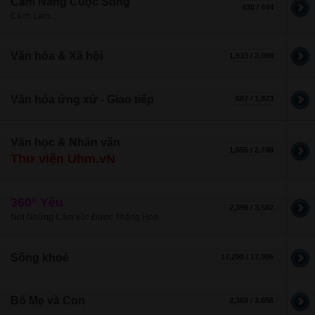
Cẩm Nang Cuộc Sống
430 / 444
Cách Làm...
Văn hóa & Xã hội
1,933 / 2,088
Văn hóa ứng xử - Giao tiếp
687 / 1,823
Văn học & Nhân văn
1,556 / 2,748
Thư viện Uhm.vN
360º Yêu
2,398 / 3,582
Nơi Những Cảm xúc Được Thăng Hoa.
Sống khoẻ
17,298 / 17,905
Bố Mẹ và Con
2,368 / 2,656