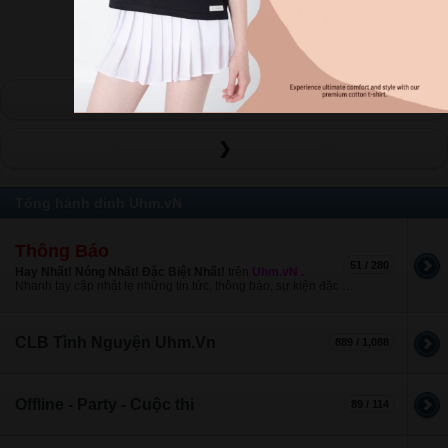
MUA NGAY
MUA NG
❮
❯
Tổng hành dinh Uhm.vN
Thông Báo
51 / 280
Hay Nhất! Nóng Nhất! Đặc Biệt Nhất!
trên
Uhm.vN .
Nhanh tay cập nhật lẹ những tin tức, thông báo, sự kiện đặc biệt
Uhm!
nào!
CLB Tình Nguyện Uhm.Vn
889 / 1,088
Offline - Party - Cuộc thi
89 / 114