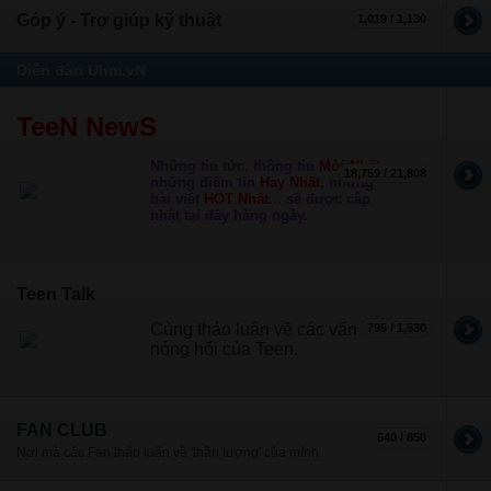
Góp ý - Trợ giúp kỹ thuật
1,019 / 1,130
Diễn đàn Uhm.vN
TeeN NewS
Những tin tức, thông tin
Mới Nhất
,
18,759 / 21,808
những điểm tin
Hay Nhất
, những
bài viết
HOT Nhất
... sẽ được cập
nhật tại đây hàng ngày.
Teen Talk
Cùng thảo luận về các vấn đề
795 / 1,530
nóng hổi của Teen.
FAN CLUB
640 / 850
Nơi mà các Fan thảo luận về 'thần tượng' của mình.