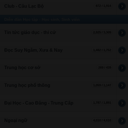
Club - Câu Lạc Bộ
872 / 1,914
Diễn đàn Học tập - Học sinh, Sinh viên
Tin tức giáo dục - thi cử
2,925 / 3,309
Đọc Suy Ngẫm, Xưa & Nay
1,482 / 1,752
Trung học cơ sở
269 / 439
Trung học phổ thông
1,059 / 1,147
Đại Học - Cao Đẳng - Trung Cấp
1,787 / 1,891
Ngoại ngữ
4,010 / 4,610