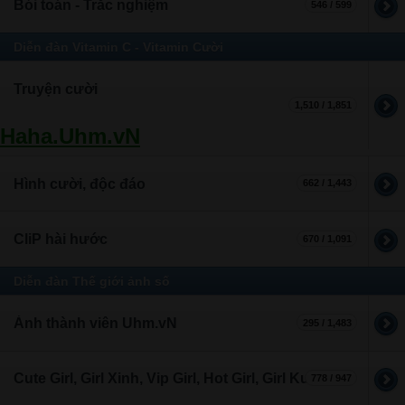
Bói toán - Trắc nghiệm
546 / 599
Diễn đàn Vitamin C - Vitamin Cười
Truyện cười
1,510 / 1,851
Haha.Uhm.vN
Hình cười, độc đáo
662 / 1,443
CliP hài hước
670 / 1,091
Diễn đàn Thế giới ảnh số
Ảnh thành viên Uhm.vN
295 / 1,483
Cute Girl, Girl Xinh, Vip Girl, Hot Girl, Girl Kute
778 / 947