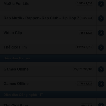
MuSic For Life
1,573 / 1,833
Rap Muzik - Rapper - Rap Club - Hip Hop Zone
192 / 244
Video Clip
765 / 1,724
Thế giới Film
2,209 / 2,515
Diễn đàn Games
Games Online
27,570 / 30,689
Games Offline
3,778 / 3,824
Diễn đàn Công nghệ - IT
Thế Giới Blog
684 / 736