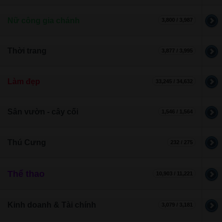
Nữ công gia chánh
3,800 / 3,987
Thời trang
3,877 / 3,995
Làm đẹp
33,245 / 34,632
Sân vườn - cây cối
1,546 / 1,564
Thú Cưng
232 / 275
Thể thao
10,903 / 11,221
Kinh doanh & Tài chính
3,079 / 3,181