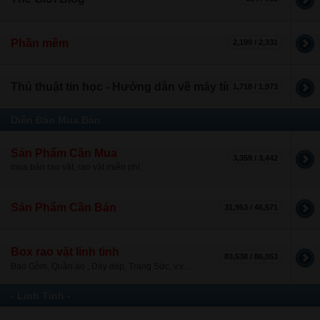
Phần mềm
2,199 / 2,331
Thủ thuật tin học - Hướng dẫn về máy tính
1,718 / 1,973
Diễn Đàn Mua Bán
Sản Phẩm Cần Mua
3,359 / 3,442
mua bán rao vặt, rao vặt miễn phí,
Sản Phẩm Cần Bán
31,953 / 46,571
Box rao vặt linh tinh
83,538 / 86,053
Bao Gồm, Quần áo , Dày dép, Trang Sức, v.v...
- Linh Tinh -