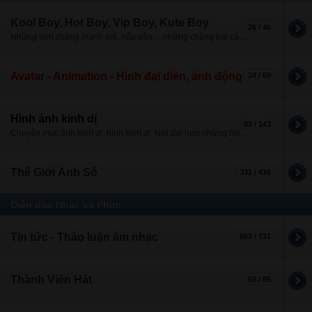
Kool Boy, Hot Boy, Vip Boy, Kute Boy
26 / 46
Những anh chàng mạnh mẽ, hấp dẫn, ...những chàng trai cá tính, đáng yêu.
Avatar - Animation - Hình đại diện, ảnh động
34 / 69
Hình ảnh kinh dị
82 / 143
Chuyên mục ảnh kinh dị, hình kinh dị. Nơi tập hợp những hình ảnh không dành cho bạn nào yếu tim
Thế Giới Ảnh Số
311 / 416
Diễn đàn Nhạc và Phim
Tin tức - Thảo luận âm nhạc
663 / 731
Thành Viên Hát
53 / 85