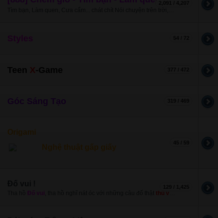
2,091 / 4,207
Tìm bạn, Làm quen, Cưa cẩm... chát chít Nói chuyện trên trời, dưới đất, trong nhà, ngoài ngõ...
Styles
54 / 72
Teen
X
-Game
377 / 472
Góc Sáng Tạo
319 / 469
Origami
45 / 59
Nghệ thuật gấp giấy
Đố vui !
129 / 1,425
Tha hồ
Đố vui
, tha hồ nghĩ nát óc với những câu đố thật
thú vị
kèm những lời giải