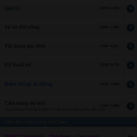
Giải trí
3,953 / 4,143
Xe và đời sống
2,686 / 2,999
Vật dụng gia đình
7,390 / 8,321
Kỹ thuật số
3,928 / 8,738
Điện thoại di động
3,442 / 4,460
Cẩm nang du lịch
7,448 / 7,589
Cùng Nhau Đi khắp 4 biển 5 châu, khám phá nhiều điều mới lạ!
Diễn đàn cuộc sống tuổi Teen
[888] Chém gió - Tìm bạn - Làm quen