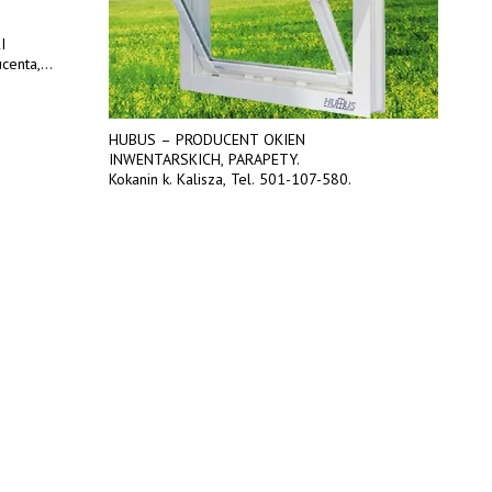
I
centa,
kcja.
przętem.
HUBUS – PRODUCENT OKIEN
INWENTARSKICH, PARAPETY.
ŁADO
Kokanin k. Kalisza, Tel. 501-107-580.
(prod
664-1