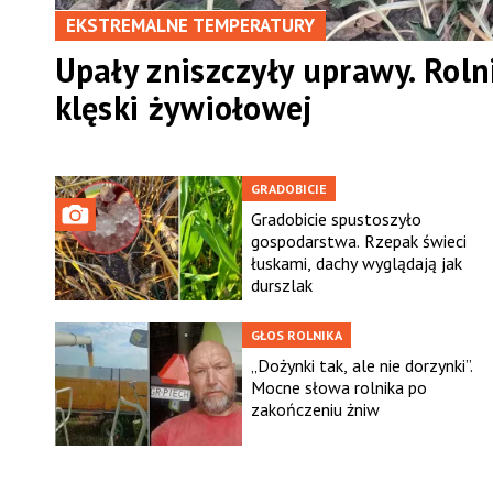
EKSTREMALNE TEMPERATURY
Upały zniszczyły uprawy. Roln
klęski żywiołowej
GRADOBICIE
Gradobicie spustoszyło
gospodarstwa. Rzepak świeci
łuskami, dachy wyglądają jak
durszlak
GŁOS ROLNIKA
„Dożynki tak, ale nie dorzynki”.
Mocne słowa rolnika po
zakończeniu żniw