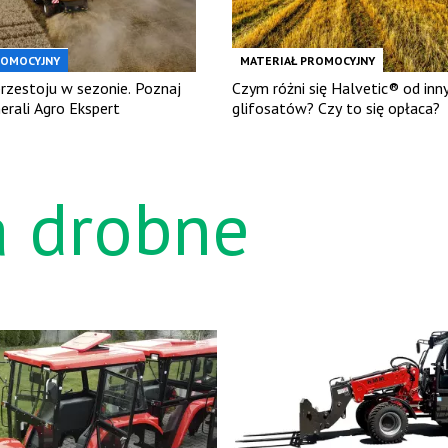
ROMOCYJNY
MATERIAŁ PROMOCYJNY
przestoju w sezonie. Poznaj
Czym różni się Halvetic® od inn
erali Agro Ekspert
glifosatów? Czy to się opłaca?
a drobne