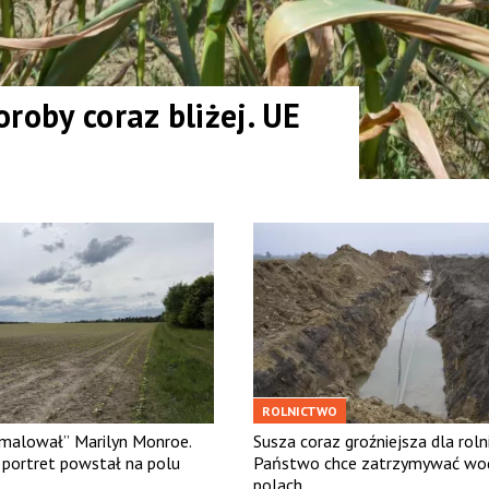
roby coraz bliżej. UE
ROLNICTWO
malował” Marilyn Monroe.
Susza coraz groźniejsza dla roln
 portret powstał na polu
Państwo chce zatrzymywać wo
polach