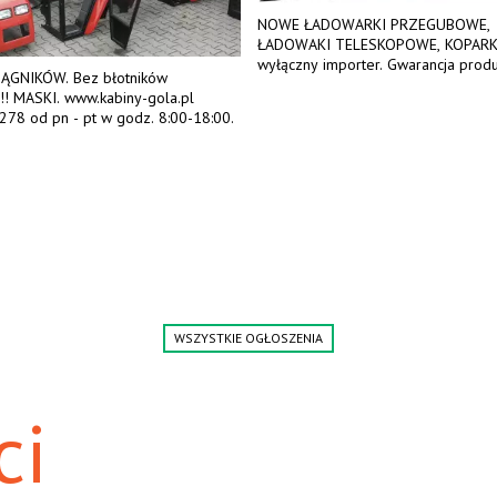
NOWE ŁADOWARKI PRZEGUBOWE,
ŁADOWAKI TELESKOPOWE, KOPARK
wyłączny importer. Gwarancja produ
IĄGNIKÓW. Bez błotników
bogate wyposażenie, prosta konstru
i!!! MASKI. www.kabiny-gola.pl
Ceny od 69 000 zł netto wraz z os
278 od pn - pt w godz. 8:00-18:00.
Tel: 509-365-675. www.kmm.info.pl
WSZYSTKIE OGŁOSZENIA
ci