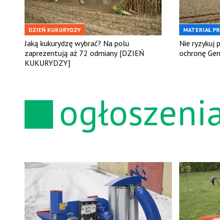
DZIEŃ KUKURYDZY
MATERIAŁ P
Jaką kukurydzę wybrać? Na polu
Nie ryzykuj 
zaprezentują aż 72 odmiany [DZIEŃ
ochronę Gen
KUKURYDZY]
ogłoszeni