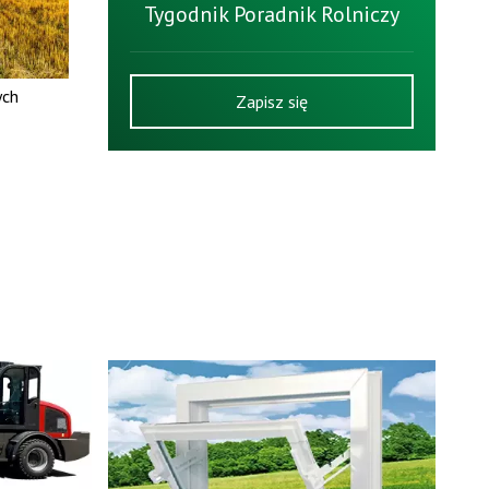
Tygodnik Poradnik Rolniczy
ych
Zapisz się