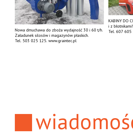
KABINY DO C
i z błotnikam
Nowa dmuchawa do zboża wydajność 30 i 60 t/h.
Tel. 607 605 
Załadunek silosów i magazynów płaskich.
KUHN,
Tel. 503 025 125. www.graintec.pl
ie:
,
3 -
wych
wiadomoś