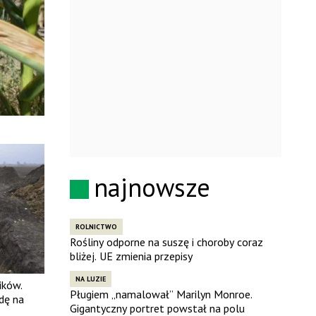
najnowsze
ROLNICTWO
Rośliny odporne na suszę i choroby coraz
bliżej. UE zmienia przepisy
NA LUZIE
ików.
Pługiem „namalował” Marilyn Monroe.
dę na
Gigantyczny portret powstał na polu