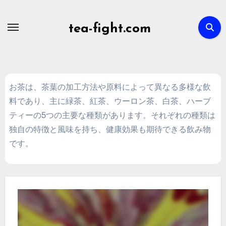
Skip
to
tea-fight.com
content
お茶は、茶葉の加工方法や原料によって異なる多様な飲
料であり、主に緑茶、紅茶、ウーロン茶、白茶、ハーブ
ティーの5つの主要な種類があります。それぞれの種類は
独自の特徴と風味を持ち、健康効果も期待できる飲み物
です。