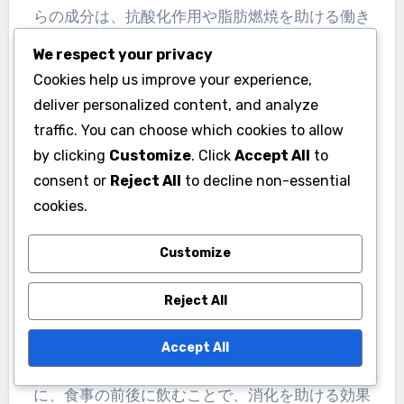
らの成分は、抗酸化作用や脂肪燃焼を助ける働き
があります。 特に、ポリフェノールは腸内の善玉
We respect your privacy
菌を増やし、消化を助けることでデトックス効果
Cookies help us improve your experience,
を高めます。また、カフェインは代謝を促進し、
deliver personalized content, and analyze
エネルギー消費を増加させます。 デトックス効果
traffic. You can choose which cookies to allow
の科学的根拠 研究によれば、プーアル茶は体内の
by clicking
Customize
. Click
Accept All
to
脂肪を減少させる効果があるとされています。特
consent or
Reject All
to decline non-essential
に、脂肪の分解を助ける酵素の活性を高めること
cookies.
が示されています。 さらに、プーアル茶の成分は
Customize
腸内の有害物質を吸着し、排出を促進することが
確認されています。これにより、体内のクレンジ
Reject All
ングが行われます。 デトックスにおけるプーアル
茶の役割 プーアル茶は、デトックスプログラムの
Accept All
一環として取り入れられることが多いです。特
に、食事の前後に飲むことで、消化を助ける効果