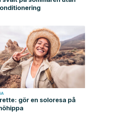
konditionering
SA
rette: gör en soloresa på
möhippa