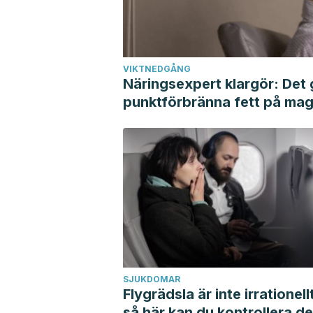
VIKTNEDGÅNG
Näringsexpert klargör: Det g
punktförbränna fett på mag
SJUKDOMAR
Flygrädsla är inte irrationell
så här kan du kontrollera d