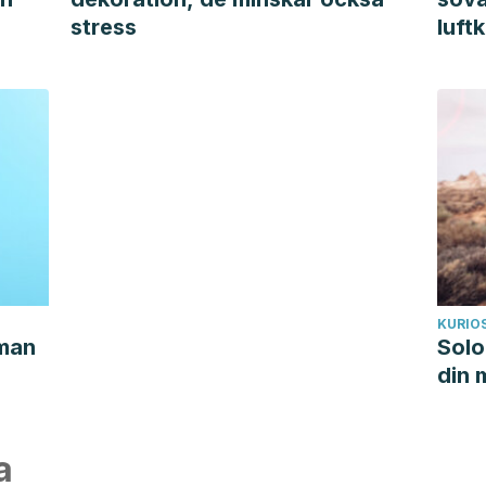
stress
luft
KURIO
 man
Solo
din 
a