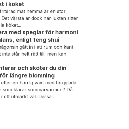
kt i köket
 friterad mat hemma är en stor
! Det värsta är dock när lukten sitter
la köket...
ra med speglar för harmoni
lans, enligt feng shui
ågonsin gått in i ett rum och känt
 inte står helt rätt till, men kan
nterar och sköter du din
 för längre blomning
 efter en härdig växt med färgglada
 som klarar sommarvärmen? Då
or ett utmärkt val. Dessa
xande...