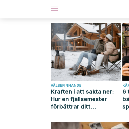
VÄLBEFINNANDE
KÄ
Kraften i att sakta ner:
6 
Hur en fjällsemester
bä
förbättrar ditt
sp
välbefinnande