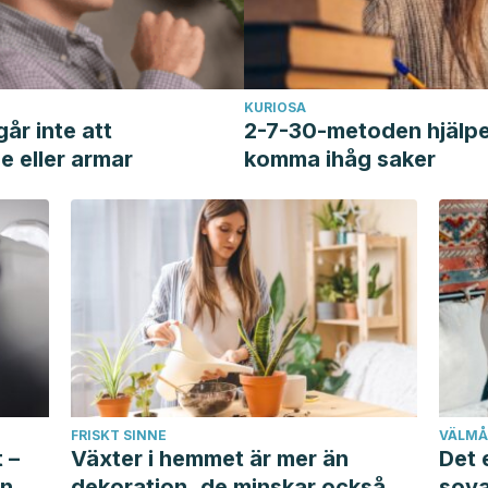
KURIOSA
år inte att
2-7-30-metoden hjälper
e eller armar
komma ihåg saker
FRISKT SINNE
VÄLMÅ
t –
Växter i hemmet är mer än
Det 
en
dekoration, de minskar också
sova