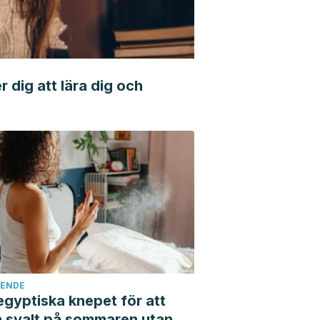
 dig att lära dig och
ENDE
egyptiska knepet för att
 svalt på sommaren utan