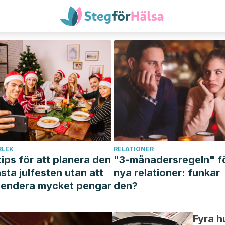
RLEK
RELATIONER
tips för att planera den
"3-månadersregeln" f
sta julfesten utan att
nya relationer: funkar
endera mycket pengar
den?
Fyra h