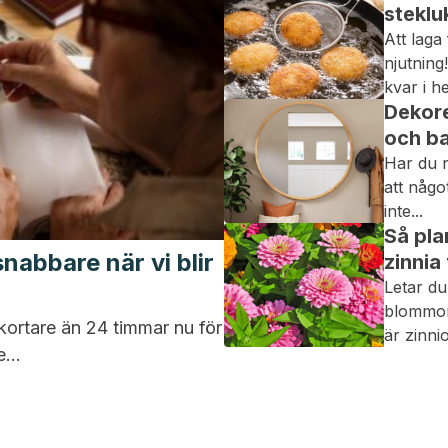
steklu
Att laga
njutning
kvar i he
Dekore
och ba
Har du n
att något
inte...
Så pla
nabbare när vi blir
zinnia
Letar du
blommor
kortare än 24 timmar nu för
är zinni
...
snabbvä