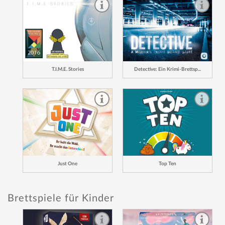
T.I.M.E. Stories
Detective: Ein Krimi-Brettsp...
Just One
Top Ten
Brettspiele für Kinder