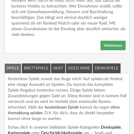
verdient wird, reicht es meist nicht mehr aus, das Ganze als
lockeres Hobby zu betrachten. Wer Einnahmen erzielt, sollte
sich mit Gewerbeanmeldung, Steuern und Buchhaltung
beschäftigen. Das klingt erst einmal deutlich weniger
spannend als ein Ranked Match oder ein neuer Raid. Mit
etwas Grundwissen ist der Einstieg aber deutlich einfacher, als
viele denken.
Weiterlesen
SPIELE
BRETTSPIELE
SKAT
GOLD MINE
DENKSPIELE
Kostenlose Spiele soweit das Auge reich! Auf spielen.de findest
eine riesige Auswahl an Spielen. Du kannst das komplette
Spiele-Angebot kostenlos nutzen. Einige Spiele bieten
Zusatzleistungen gegen Geld an. Diese Kosten sind in keinem Fall
versteckt und du wird im Vorfeld über eventuelle Kosten
informiert. Viele der
kostenlosen Spiele
kannst du sogar
ohne
Anmeldung spielen.
D.h. für dich, dass du direkt losspielen
kannst ohne lange zu warten.
Schau dich in unseren beliebten Spiele-Kategorien
Denkspiele
,
Kartenspiele
oder
Geschicklichkeitsspiele
um – Spaß und