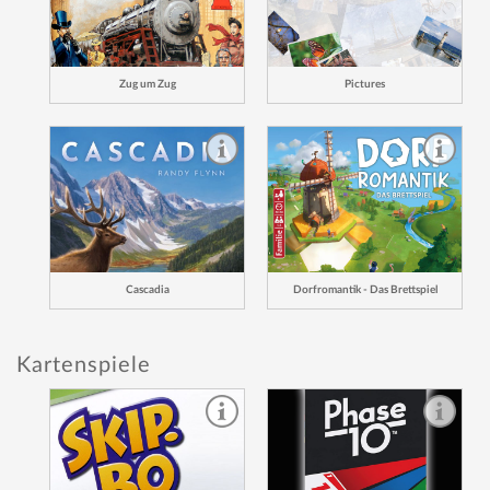
Zug um Zug
Pictures
Cascadia
Dorfromantik - Das Brettspiel
Kartenspiele