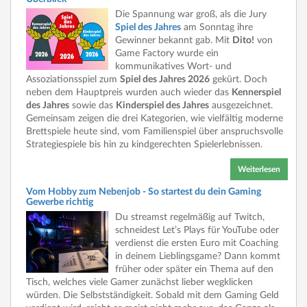
Die Spannung war groß, als die Jury
Spiel des Jahres
am Sonntag ihre
Gewinner bekannt gab. Mit
Dito!
von
Game Factory wurde ein
kommunikatives Wort- und
Assoziationsspiel zum
Spiel des Jahres 2026
gekürt. Doch
neben dem Hauptpreis wurden auch wieder das
Kennerspiel
des Jahres
sowie das
Kinderspiel des Jahres
ausgezeichnet.
Gemeinsam zeigen die drei Kategorien, wie vielfältig moderne
Brettspiele heute sind, vom Familienspiel über anspruchsvolle
Strategiespiele bis hin zu kindgerechten Spielerlebnissen.
Weiterlesen
Vom Hobby zum Nebenjob - So startest du dein Gaming
Gewerbe richtig
Du streamst regelmäßig auf Twitch,
schneidest Let’s Plays für YouTube oder
verdienst die ersten Euro mit Coaching
in deinem Lieblingsgame? Dann kommt
früher oder später ein Thema auf den
Tisch, welches viele Gamer zunächst lieber wegklicken
würden. Die Selbstständigkeit. Sobald mit dem Gaming Geld