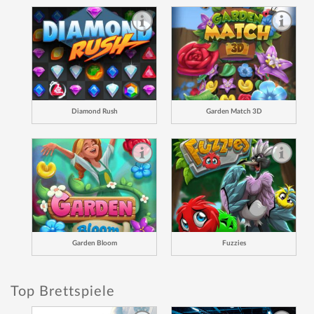
Diamond Rush
Garden Match 3D
Garden Bloom
Fuzzies
Top Brettspiele