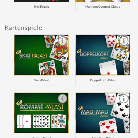
Hex Puzzle
Mahjong Connect Classic
Kartenspiele
Skat-Palast
Doppelkopf-Palast