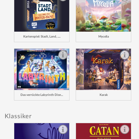
Kartenspiel: Stadt, Land, .....
Mycelia
Das verrückte Labyrinth Disn...
Karak
Klassiker