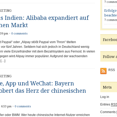
7 commen
Erfolgr
KETING
beachte
s Indien: Alibaba expandiert auf
7 commen
chen Markt
:39 pm
×
0 comments
Facebo
tt Paypal“ oder „Alipay stößt Paypal vom Thron“ titelten
s vor fünf Jahren. Seitdem hat sich jedoch in Deutschland wenig
n viele Einzelhändler mit dem Bezahlsystem aus Fernost. In vielen
gegen wird Alipay immer populärer. Aufgrund der wachsenden
Follow
 […]
RSS
KETING
e, App und WeChat: Bayern
Meta
bert das Herz der chinesischen
Log in
Entries
RS
t 6:53 pm
×
0 comments
Comments
ler oder BWM: Wer heute chinesische Internet-Nutzer erreichen