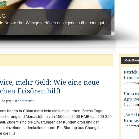
NG
e Netzwerke. Wenige verfügen dabei jedoch über eine gut
Meistkom
Patric
brauche
vice, mehr Geld: Wie eine neue
9 commen
chen Frisören hilft
Umkreis
App Wei
3:33 pm
×
0 comments
9 commen
alons haben in China meist kein einfaches Leben: Sechs-Tage-
„Social 
bsicherung und Monatslöhne von 1500 bis 2500 RMB (ca. 200-350
Kranken
nheit. Zudem sind die Erwartungen der Kunden groß und der
8 commen
n einzelnen Ladenketten enorm. Ein Start-up aus Changshu
e die […]