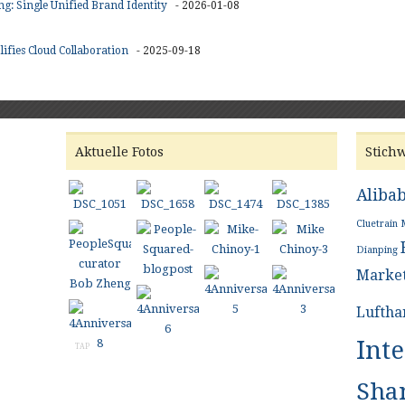
g: Single Unified Brand Identity
- 2026-01-08
fies Cloud Collaboration
- 2025-09-18
Aktuelle Fotos
Stich
Aliba
Cluetrain 
Dianping
Market
Luftha
Int
TAP
Sha