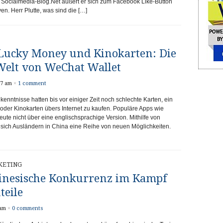
mit Socialmedia-Blog.Net äußert er sich zum Facebook Like-Button
en. Herr Plutte, was sind die […]
, Lucky Money und Kinokarten: Die
elt von WeChat Wallet
07 am
×
1 comment
enntnisse hatten bis vor einiger Zeit noch schlechte Karten, ein
n oder Kinokarten übers Internet zu kaufen. Populäre Apps wie
ute nicht über eine englischsprachige Version. Mithilfe von
 sich Ausländern in China eine Reihe von neuen Möglichkeiten.
KETING
inesische Konkurrenz im Kampf
eile
 am
×
0 comments