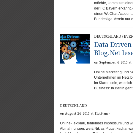
möchte, kommt um eine
der FC Bayern erkannt, 
einen WeChat-Account an
Bundesliga-Verein nur e
DEUTSCHLAND
/
EVE
Data Driven 
Blog.Net les
on September 4, 2015 at 
Online Marketing und S
Unternehmen im Netz bew
im Klaren sein, wie sich
Business“ in Berlin geht
DEUTSCHLAND
on August 24, 2015 at 11:49 am
×
Online-Textklau, fehlendes Impressum und wid
Abmahnungen, weiß Niklas Plutte, Fachanwalt