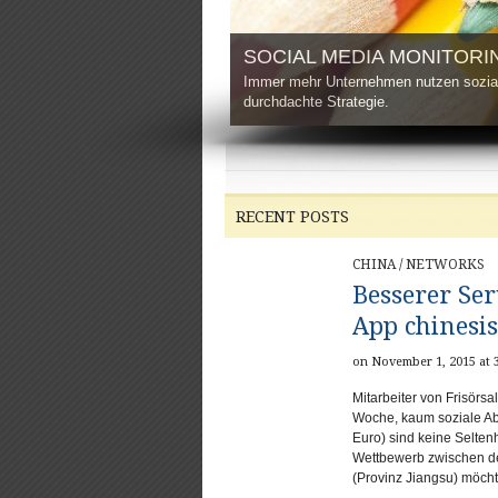
SOCIAL MEDIA MONITORI
Immer mehr Unternehmen nutzen sozial
durchdachte Strategie.
RECENT POSTS
CHINA
/
NETWORKS
Besserer Ser
App chinesis
on November 1, 2015 at 
Mitarbeiter von Frisörs
Woche, kaum soziale A
Euro) sind keine Selte
Wettbewerb zwischen de
(Provinz Jiangsu) möcht