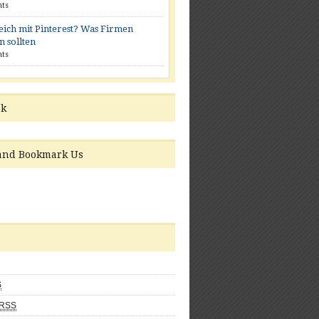
ts
eich mit Pinterest? Was Firmen
n sollten
ts
ok
 and Bookmark Us
S
RSS