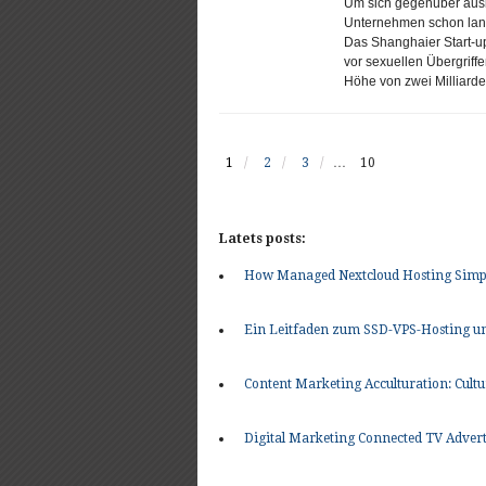
Um sich gegenüber ausl
Unternehmen schon lang
Das Shanghaier Start-u
vor sexuellen Übergriffe
Höhe von zwei Milliarde
1
2
3
…
10
Latets posts:
How Managed Nextcloud Hosting Simpli
Ein Leitfaden zum SSD-VPS-Hosting und
Content Marketing Acculturation: Cult
Digital Marketing Connected TV Advert