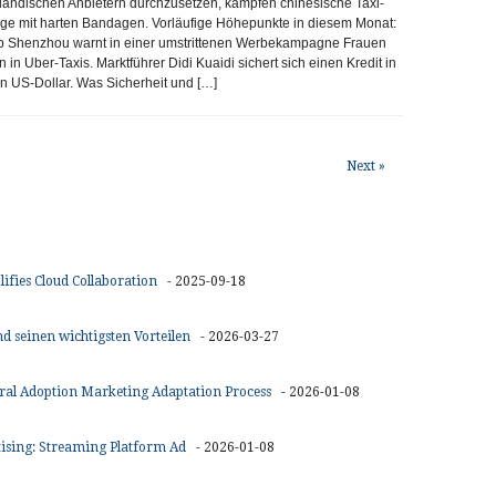
ändischen Anbietern durchzusetzen, kämpfen chinesische Taxi-
e mit harten Bandagen. Vorläufige Höhepunkte in diesem Monat:
p Shenzhou warnt in einer umstrittenen Werbekampagne Frauen
n in Uber-Taxis. Marktführer Didi Kuaidi sichert sich einen Kredit in
n US-Dollar. Was Sicherheit und […]
Next »
fies Cloud Collaboration
- 2025-09-18
 seinen wichtigsten Vorteilen
- 2026-03-27
ural Adoption Marketing Adaptation Process
- 2026-01-08
ising: Streaming Platform Ad
- 2026-01-08