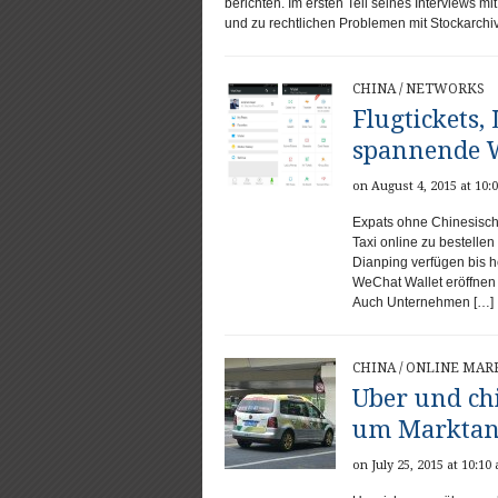
berichten. Im ersten Teil seines Interviews 
und zu rechtlichen Problemen mit Stockarchiv
CHINA
/
NETWORKS
Flugtickets
spannende W
on August 4, 2015 at 10:
Expats ohne Chinesischk
Taxi online zu bestelle
Dianping verfügen bis he
WeChat Wallet eröffnen
Auch Unternehmen […]
CHINA
/
ONLINE MAR
Uber und ch
um Marktant
on July 25, 2015 at 10:10