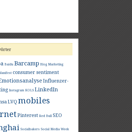
wörter
Barcamp
ba
Baidu
Blog Marketing
consumer sentiment
Manifest
Emotionsanalyse
Influenzer-
LinkedIn
ing
Instagram
KOLS
mobiles
nsa
LVQ
ernet
Pinterest
SEO
Red Bull
nghai
Socialbakers
Social Media Week