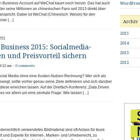
n Business-Account auf WeChat kaum noch herum. Das hat auch
WordPres
der seine Millionen an chinesischen Fans seit 2013 direkt über
spricht. Dabei ist WeChat (Chinesisch: Weixin) für den
iner […]
Archiv
2015
NTS
2014
Business 2015: Socialmedia-
2013
en und Preisvorteil sichern
2012
9:22 am
×
0 comments
ocial Media ohne eine Kosten-Nutzen-Rechnung? Wer sich als
egt, sollte vorher genau seine Ziele definieren und sich darüber
 diese erreichen lassen. Auf der Dreifach-Konferenz „Data Driven
 es vor allem um eine zentrale Frage: Wie lassen […]
errechtlich verwendetes Bildmaterial sind oft Anlass für teure
 und Experte für Internet-, Marken- und Urheberrecht, zu