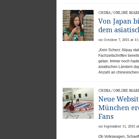
CHINA
/
ONLINE MAR
Von Japan bi
dem asiatis
on October 7, 2015 at 11
„Kein Scherz: Alipay sta
Fachzeitschriften bereit
getan. Immer noch hader
asiatischen Ländern da
Anzahl an chinesischen
CHINA
/
ONLINE MAR
Neue Websit
München ero
Fans
on September 11, 2015 a
Ob Volkswagen, Schaeff