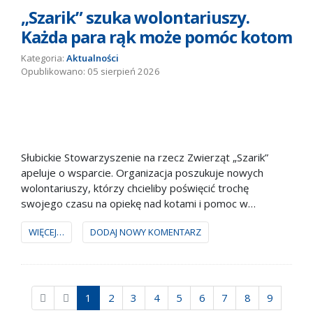
„Szarik” szuka wolontariuszy.
Każda para rąk może pomóc kotom
Kategoria:
Aktualności
05 sierpień 2026
Słubickie Stowarzyszenie na rzecz Zwierząt „Szarik”
apeluje o wsparcie. Organizacja poszukuje nowych
wolontariuszy, którzy chcieliby poświęcić trochę
swojego czasu na opiekę nad kotami i pomoc w
codziennym funkcjonowaniu kociarenki.
WIĘCEJ…
DODAJ NOWY KOMENTARZ
1
2
3
4
5
6
7
8
9