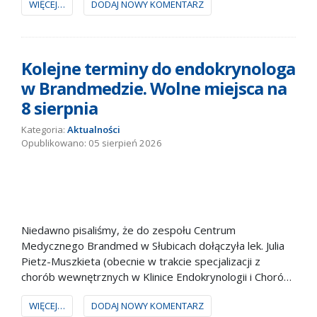
WIĘCEJ…
DODAJ NOWY KOMENTARZ
Kolejne terminy do endokrynologa
w Brandmedzie. Wolne miejsca na
8 sierpnia
Kategoria:
Aktualności
05 sierpień 2026
Niedawno pisaliśmy, że do zespołu Centrum
Medycznego Brandmed w Słubicach dołączyła lek. Julia
Pietz-Muszkieta (obecnie w trakcie specjalizacji z
chorób wewnętrznych w Klinice Endokrynologii i Chorób
Wewnętrznych Uniwersyteckiego Szpitala Klinicznego w
WIĘCEJ…
DODAJ NOWY KOMENTARZ
Poznaniu). Dostępne są kolejne terminy przyjęć –