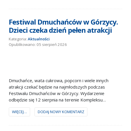
najbliższe wolne miejsca można zarezerwować na 8
sierpnia.
Festiwal Dmuchańców w Górzycy.
Dzieci czeka dzień pełen atrakcji
Kategoria:
Aktualności
05 sierpień 2026
Dmuchańce, wata cukrowa, popcorn i wiele innych
atrakcji czekać będzie na najmłodszych podczas
Festiwalu Dmuchańców w Górzycy. Wydarzenie
odbędzie się 12 sierpnia na terenie Kompleksu
Sportowo-Rehabilitacyjnego im. Edwarda Czernika.
WIĘCEJ…
DODAJ NOWY KOMENTARZ