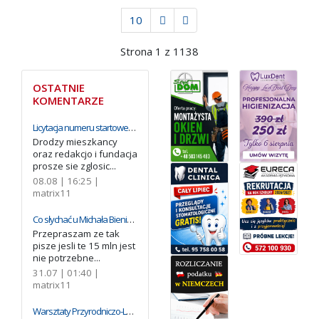
10
Strona 1 z 1138
OSTATNIE
KOMENTARZE
Licytacja numeru startowego #1 na Ośno Cross Triathlon. Dochód trafi na leczenie Oliviera Żmudy
Drodzy mieszkancy
oraz redakcjo i fundacja
prosze sie zglosic...
08.08 | 16:25 |
matrix11
Co słychać u Michała Bienia? Rodzina wyjaśnia, dlaczego zwleka z terapią genową
Przepraszam ze tak
pisze jesli te 15 mln jest
nie potrzebne...
31.07 | 01:40 |
matrix11
Warsztaty Przyrodniczo-Leśne „Na Ryby”. MGOK Cybinka zaprasza na dzień nad stawem