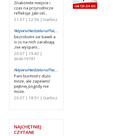
Znakomite miejsce i
czas na przyrodnicze
refleksje. Jaki cel...
21.07 | 22:56 |
Garbicz
Aktywna Niedziela na Placu Bohaterów. Były sportowe atrakcje, kino plenerowe i wspólne kibicowanie (foto)
bezrobotni sie bawili a
ci co na nich zarabiają
,nie wyspani...
20.07 | 19:42 |
dodo19781
Aktywna Niedziela na Placu Bohaterów. Były sportowe atrakcje, kino plenerowe i wspólne kibicowanie (foto)
Pani burmistrz dużo
może, ale zapewnić
pięknej pogody nie
może.
20.07 | 18:51 |
Garbicz
NAJCHĘTNIEJ
CZYTANE