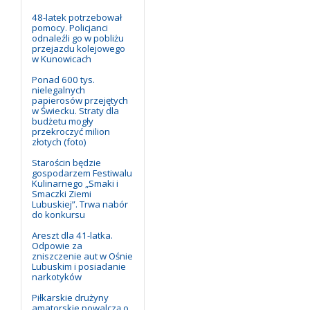
48-latek potrzebował
pomocy. Policjanci
odnaleźli go w pobliżu
przejazdu kolejowego
w Kunowicach
Ponad 600 tys.
nielegalnych
papierosów przejętych
w Świecku. Straty dla
budżetu mogły
przekroczyć milion
złotych (foto)
Starościn będzie
gospodarzem Festiwalu
Kulinarnego „Smaki i
Smaczki Ziemi
Lubuskiej”. Trwa nabór
do konkursu
Areszt dla 41-latka.
Odpowie za
zniszczenie aut w Ośnie
Lubuskim i posiadanie
narkotyków
Piłkarskie drużyny
amatorskie powalczą o