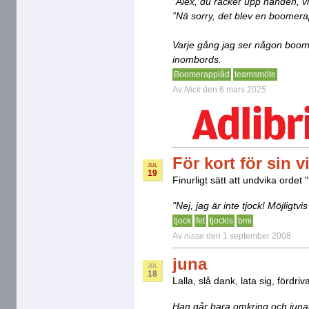
”Alex, du räcker upp handen, vil
”Nä sorry, det blev en boomera
Varje gång jag ser någon boome
inombords.
Boomerapplåd
teamsmöte
Av
Nick
den 6 mars 2025
För kort för sin v
JUL
19
Finurligt sätt att undvika ordet "t
"Nej, jag är inte tjock! Möjligtvis 
tjock
fet
tjockis
bmi
Av
nisse
den 1 september 2008
juna
JUL
18
Lalla, slå dank, lata sig, fördri
Han går bara omkring och junar