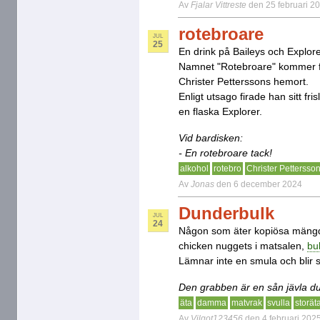
Av
Fjalar Vittreste
den 25 februari 2
rotebroare
JUL
25
En drink på Baileys och Explor
Namnet "Rotebroare" kommer f
Christer Petterssons hemort.
Enligt utsago firade han sitt f
en flaska Explorer.
Vid bardisken:
- En rotebroare tack!
alkohol
rotebro
Christer Pettersso
Av
Jonas
den 6 december 2024
Dunderbulk
JUL
24
Någon som äter kopiösa mängder
chicken nuggets i matsalen,
bu
Lämnar inte en smula och blir 
Den grabben är en sån jävla du
äta
damma
matvrak
svulla
storät
Av
Vilgot123456
den 4 februari 202