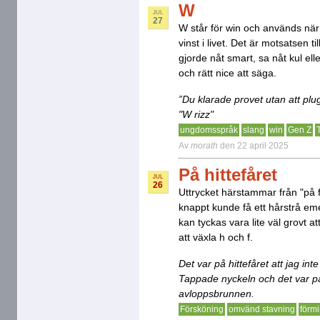
W
JUL
27
W står för win och används när 
vinst i livet. Det är motsatsen t
gjorde nåt smart, sa nåt kul elle
och rätt nice att säga.
”Du klarade provet utan att pl
"W rizz"
ungdomsspråk
slang
win
Gen Z
Av
morath
den 22 april 2025
På hittefåret
JUL
26
Uttrycket härstammar från "på f
knappt kunde få ett hårstrå emell
kan tyckas vara lite väl grovt 
att växla h och f.
Det var på hittefåret att jag i
Tappade nyckeln och det var på 
avloppsbrunnen.
Försköning
omvänd stavning
förm