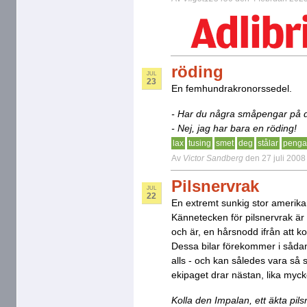
röding
JUL
23
En femhundrakronorssedel.
- Har du några småpengar på 
- Nej, jag har bara en röding!
lax
tusing
smet
deg
stålar
penga
Av
Victor Sandberg
den 27 juli 2008
Pilsnervrak
JUL
22
En extremt sunkig stor amerikans
Kännetecken för pilsnervrak är 
och är, en hårsnodd ifrån att ko
Dessa bilar förekommer i sådant
alls - och kan således vara så 
ekipaget drar nästan, lika mycke
Kolla den Impalan, ett äkta pils