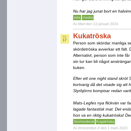
Nu har jag junat bort en halvim
lalla
maska
Av
Mart
den 13 januari 2024
Kukatröska
JUL
17
Person som skördar manliga s
skördetröska avverkar ett fält.
Alternativt; person som inte får
sin tur kan bli något anstränga
kuken.
Efter ett one night stand skröt 
kortvarig då det visade sig att 
Styrbjörns kompisar redan varit
Mats-Legfes nya flickvän var fan
lagade fantastisk mat. Det enda
hon va en riktig kukatröska! De
Sexmissbruk
Kugatröska
Av
Innocentius X
den 1 mars 2023