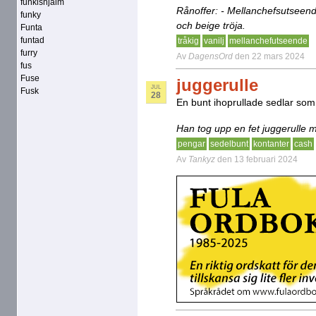
funkishjälm
Rånoffer: - Mellanchefsutseen
funky
och beige tröja.
Funta
funtad
tråkig
vanilj
mellanchefutseende
furry
Av
DagensOrd
den 22 mars 2024
fus
Fuse
juggerulle
JUL
Fusk
28
En bunt ihoprullade sedlar som
Han tog upp en fet juggerulle 
pengar
sedelbunt
kontanter
cash
Av
Tankyz
den 13 februari 2024