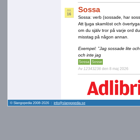
Sossa
JUL
16
Sossa: verb (sossade, har soss
Att ljuga skamlöst och övertyga
om du själv tror på varje ord d
misstag på någon annan.
Exempel: ”Jag sossade lite och
och inte jag
Sossa
Sosse
Av
12343236
den 8 maj 2026
© Slangopedia 2008-2026 :
info@slangopedia.se