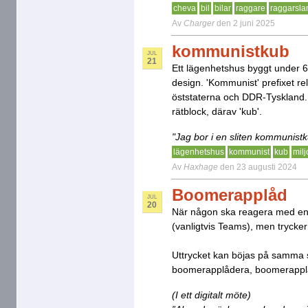
cheva
bil
bilar
raggare
raggarsla
Av
Charger
den 2 juni 2025
kommunistkub
JUL
21
Ett lägenhetshus byggt under 6
design. 'Kommunist' prefixet rela
öststaterna och DDR-Tyskland.
rätblock, därav 'kub'.
"Jag bor i en sliten kommunistk
lägenhetshus
kommunist
kub
mil
Av
Haxhage
den 23 augusti 2024
Boomerapplåd
JUL
20
När någon ska reagera med en ”a
(vanligtvis Teams), men trycker
Uttrycket kan böjas på samma s
boomerapplådera, boomerapplå
(I ett digitalt möte)