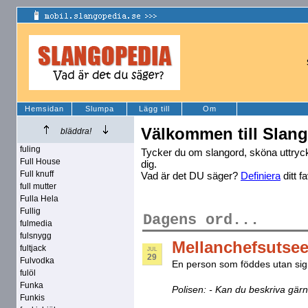
Hemsidan
Slumpa
Lägg till
Om
Välkommen till Slan
bläddra!
fuling
Tycker du om slangord, sköna uttryck 
Full House
dig.
Full knuff
Vad är det DU säger?
Definiera
ditt f
full mutter
Fulla Hela
Fullig
Dagens ord...
fulmedia
fulsnygg
Mellanchefsutse
fultjack
JUL
29
Fulvodka
En person som föddes utan si
fulöl
Funka
Polisen: - Kan du beskriva gä
Funkis