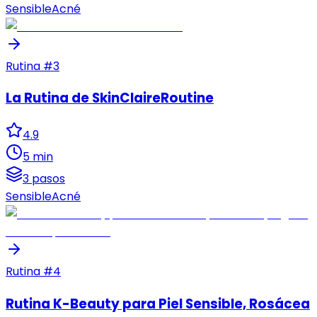
Sensible
Acné
Rutina #
3
La Rutina de SkinClaireRoutine
4.9
5 min
3 pasos
Sensible
Acné
Rutina #
4
Rutina K-Beauty para Piel Sensible, Rosácea