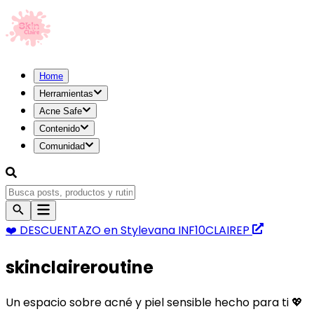
Home
Herramientas
Acne Safe
Contenido
Comunidad
❤️ DESCUENTAZO
en Stylevana
INF10CLAIREP
skinclaireroutine
Un espacio sobre acné y piel sensible hecho para ti
💖