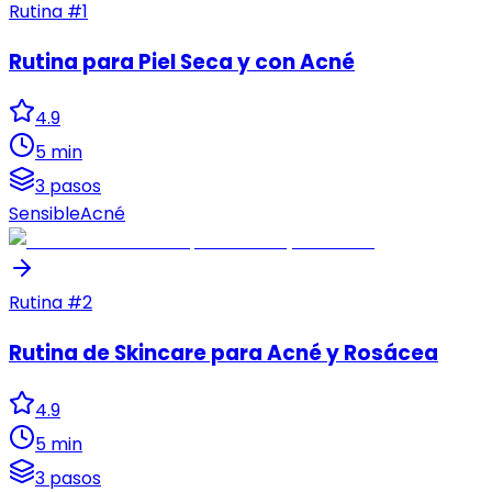
Rutina #
1
Rutina para Piel Seca y con Acné
4.9
5 min
3 pasos
Sensible
Acné
Rutina #
2
Rutina de Skincare para Acné y Rosácea
4.9
5 min
3 pasos