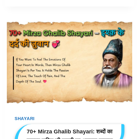
SHAYARI:
जेन्युइन
और
प्योर
नज़ाकत
वाली
सादगी
शायरियाँ
2026
😍
SHAYARI
70+ Mirza Ghalib Shayari: शब्दों का