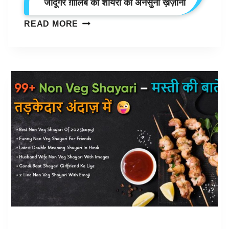
जादूगर ग़ालिब की शायरी का अनसुना ख़ज़ाना
70+
READ MORE
MIRZA
GHALIB
SHAYARI:
शब्दों
का
जादूगर
ग़ालिब
की
शायरी
का
अनसुना
ख़ज़ाना