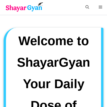
Skip
Me
to
content
Welcome to
ShayarGyan
Your Daily
Dose of