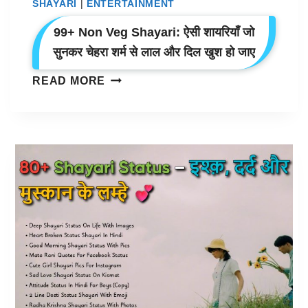
SHAYARI
|
ENTERTAINMENT
99+ Non Veg Shayari: ऐसी शायरियाँ जो
सुनकर चेहरा शर्म से लाल और दिल खुश हो जाए
99+
READ MORE
NON
VEG
SHAYARI:
ऐसी
शायरियाँ
जो
सुनकर
चेहरा
शर्म
से
लाल
और
दिल
खुश