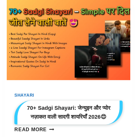
फ़िल्टर
के
शब्दों
की
चुभन
महसूस
कराने
वाली
गाली
शायरी
🤬
SHAYARI
70+ Sadgi Shayari: जेन्युइन और प्योर
नज़ाकत वाली सादगी शायरियाँ 2026😍
70+
READ MORE
SADGI