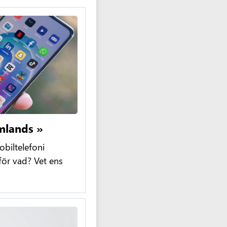
mlands »
biltelefoni
för vad? Vet ens