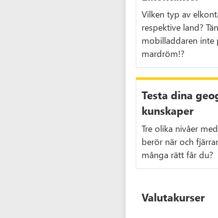
Vilken typ av elkont
respektive land? T
mobilladdaren inte 
mardröm!?
Testa dina geog
kunskaper
Tre olika nivåer me
berör när och fjärra
många rätt får du?
Valutakurser