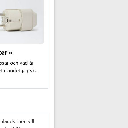
ter »
assar och vad är
t i landet jag ska
omlands men vill