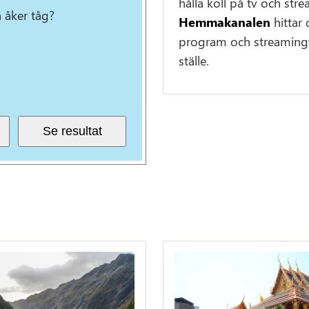
hålla koll på tv och str
n åker tåg?
Hemmakanalen
hittar 
program och streamingt
ställe.