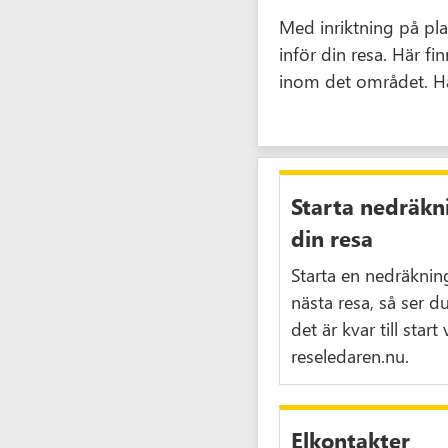
Med inriktning på pl
inför din resa. Här fi
inom det området. Ha 
Starta nedräkni
din resa
Starta en nedräkning 
nästa resa, så ser d
det är kvar till star
reseledaren.nu.
Elkontakter