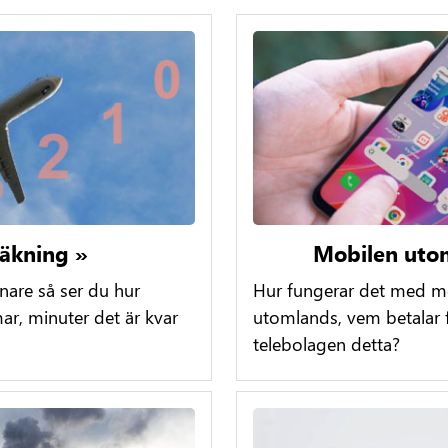
äkning »
Mobilen uto
knare så ser du hur
Hur fungerar det med mo
r, minuter det är kvar
utomlands, vem betalar 
telebolagen detta?