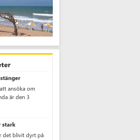
eter
 stänger
 att ansöka om
nda är den 3
 stark
det blivit dyrt på