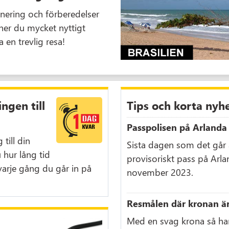
anering och förberedelser
nner du mycket nyttigt
en trevlig resa!
ngen till
Tips och korta nyh
Passpolisen på Arlanda
till din
Sista dagen som det går
u hur lång tid
provisoriskt pass på Arla
t varje gång du går in på
november 2023.
Resmålen där kronan är
Med en svag krona så har 