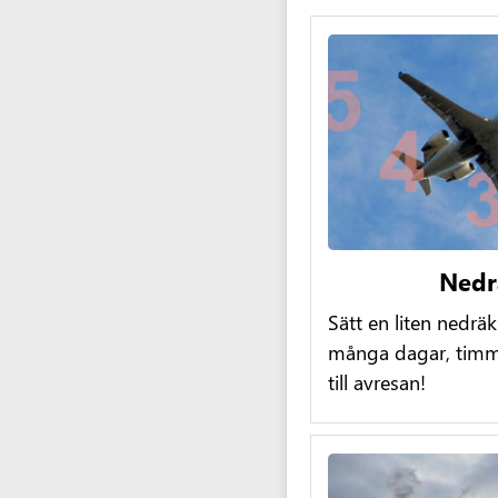
Nedr
Sätt en liten nedrä
många dagar, timma
till avresan!