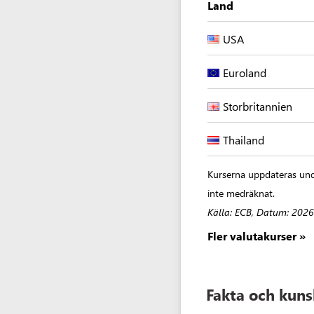
Land
USA
Euroland
Storbritannien
Thailand
Kurserna uppdateras unde
inte medräknat.
Källa: ECB, Datum: 202
Fler valutakurser »
Fakta och kun