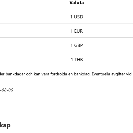
Valuta
1 USD
1 EUR
1 GBP
1 THB
r bankdagar och kan vara fördröjda en bankdag. Eventuella avgifter vid 
6-08-06
skap