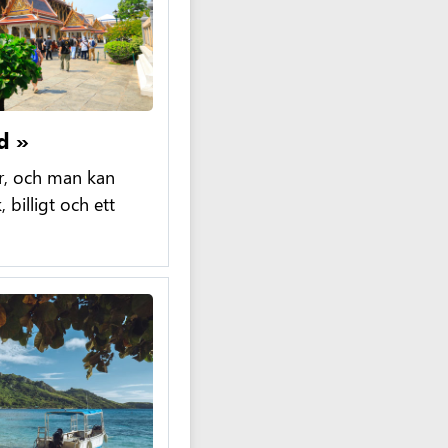
d »
r, och man kan
, billigt och ett