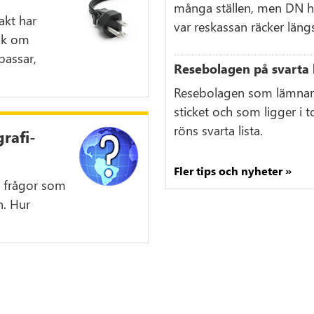
många ställen, men DN ha
akt har
var reskassan räcker längs
änk om
passar,
Resebolagen på svarta 
Resebolagen som lämnar 
sticket och som ligger i
röns svarta lista.
rafi-
Fler tips och nyheter »
d frågor som
n. Hur