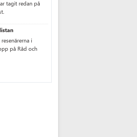
r tagit redan på
t.
listan
resenärerna i
 topp på Råd och