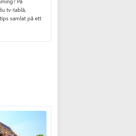
eaming? På
du tv-tablå,
ips samlat på ett