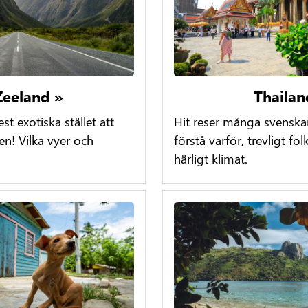
Zeeland »
Thailan
t exotiska stället att
Hit reser många svenska
en! Vilka vyer och
förstå varför, trevligt folk
härligt klimat.