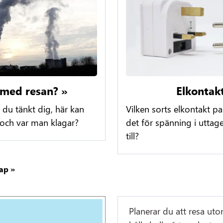
 med resan? »
Elkontak
 du tänkt dig, här kan
Vilken sorts elkontakt p
 och var man klagar?
det för spänning i uttage
till?
ap »
Planerar du att resa ut