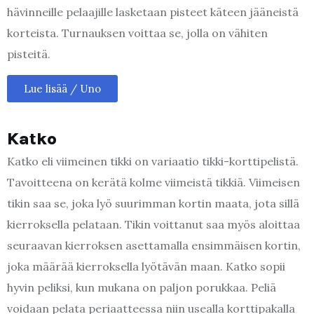
hävinneille pelaajille lasketaan pisteet käteen jääneistä
korteista. Turnauksen voittaa se, jolla on vähiten
pisteitä.
Lue lisää / Uno
Katko
Katko eli viimeinen tikki on variaatio tikki-korttipelistä.
Tavoitteena on kerätä kolme viimeistä tikkiä. Viimeisen
tikin saa se, joka lyö suurimman kortin maata, jota sillä
kierroksella pelataan. Tikin voittanut saa myös aloittaa
seuraavan kierroksen asettamalla ensimmäisen kortin,
joka määrää kierroksella lyötävän maan. Katko sopii
hyvin peliksi, kun mukana on paljon porukkaa. Peliä
voidaan pelata periaatteessa niin usealla korttipakalla