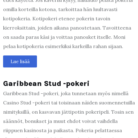
edes käytetä. Jos kaverisi kysyy, haluatko pelata pokeria
omilla korteilla kotona, tarkoittaa hän luultavasti
kotipokeria. Kotipokeri etenee pokerin tavoin
kierroksittain, joiden aikana panostetaan. Tavoitteena
on saada paras käsi ja voittaa panosket itselle. Moni
pelaa kotipokeria esimerkiksi karkeilla rahan sijaan.
Lue lisää
Garibbean Stud -pokeri
Garibbean Stud -pokeri, joka tunnetaan myös nimellä
Casino Stud -pokeri tai toisinaan näiden suomennetuilla
nimityksillä, on kasvavan jättipotin pokeripeli. Tosin sen
säännöt, bonukset ja muut ehdot voivat vaihdella
riippuen kasinosta ja paikasta. Pokeria pelattaessa