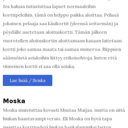
Jos haluaa tutustuttaa lapset normaaleihin
korttipeleihin, tämä on helppo paikka aloittaa. Pelissä
jokainen pelaaja saa käsikortit (yleensä seitsemän) ja
pöydälle asetetaan aloituskortti. Tämän jälkeen
vuorotellen aloituskortin aloittamaan kasaan laitetaan
kortti joko samaa maata tai samaa numeroa. Riippuen
säännöistä seiskoihin liittyy erikoisehtoja, kuten että
viimeinen kortti ei saa olla seiska.
Lue lisää / Seiska
Moska
Moska muistuttaa kovasti Mustaa Maijaa, mutta on siitä
hiukan haastavampi versio. Eli Moska on hyvä tapa
muuttaa korttipelejä hiukan hankalammiksi lasten