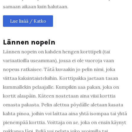
samaan aikaan kuin halutaan.
Lue lisää / Katko
Lännen nopein
Lännen nopein on kahden hengen korttipeli (tai
variaatioilla useamman), jossa ei ole vuoroja vaan
nopeus ratkaisee. Tätä kuvaakin jo pelin nimi, joka
viittaa kaksintaisteluihin. Korttipakka jaetaan tasan
kummallekin pelaajalle. Kumpikin saa pakan, joka on
kortit alaspäin. Käteen nostetaan aina viisi korttia
omasta pakasta. Pelin alettua pöydälle aletaan kasata
kahta pinoa, joihin voi laittaa aina yhtä isompaa tai yhtä
pienempää korttia. Voittaja on se, joka on ensin käynyt
pakkansa läpi. Peliä voi pelata joko avoimilla tai