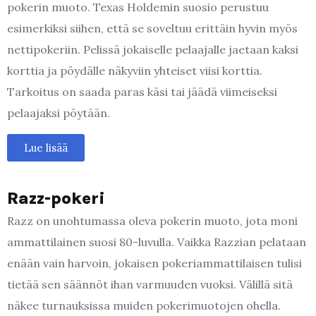
pokerin muoto. Texas Holdemin suosio perustuu
esimerkiksi siihen, että se soveltuu erittäin hyvin myös
nettipokeriin. Pelissä jokaiselle pelaajalle jaetaan kaksi
korttia ja pöydälle näkyviin yhteiset viisi korttia.
Tarkoitus on saada paras käsi tai jäädä viimeiseksi
pelaajaksi pöytään.
Lue lisää
Razz-pokeri
Razz on unohtumassa oleva pokerin muoto, jota moni
ammattilainen suosi 80-luvulla. Vaikka Razzian pelataan
enään vain harvoin, jokaisen pokeriammattilaisen tulisi
tietää sen säännöt ihan varmuuden vuoksi. Välillä sitä
näkee turnauksissa muiden pokerimuotojen ohella.