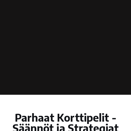
Parhaat Korttipelit -
Säännöt ja Strategiat