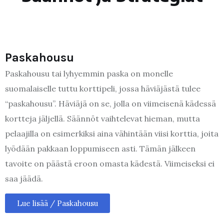
Paskahousu
Paskahousu tai lyhyemmin paska on monelle
suomalaiselle tuttu korttipeli, jossa häviäjästä tulee
“paskahousu”. Häviäjä on se, jolla on viimeisenä kädessä
kortteja jäljellä. Säännöt vaihtelevat hieman, mutta
pelaajilla on esimerkiksi aina vähintään viisi korttia, joita
lyödään pakkaan loppumiseen asti. Tämän jälkeen
tavoite on päästä eroon omasta kädestä. Viimeiseksi ei
saa jäädä.
Lue lisää / Paskahousu