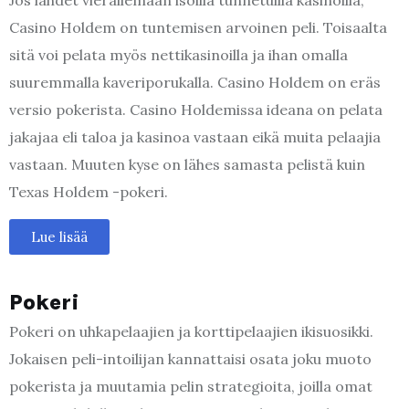
Jos lähdet vierailemaan isoilla tunnetuilla kasinoilla,
Casino Holdem on tuntemisen arvoinen peli. Toisaalta
sitä voi pelata myös nettikasinoilla ja ihan omalla
suuremmalla kaveriporukalla. Casino Holdem on eräs
versio pokerista. Casino Holdemissa ideana on pelata
jakajaa eli taloa ja kasinoa vastaan eikä muita pelaajia
vastaan. Muuten kyse on lähes samasta pelistä kuin
Texas Holdem -pokeri.
Lue lisää
Pokeri
Pokeri on uhkapelaajien ja korttipelaajien ikisuosikki.
Jokaisen peli-intoilijan kannattaisi osata joku muoto
pokerista ja muutamia pelin strategioita, joilla omat