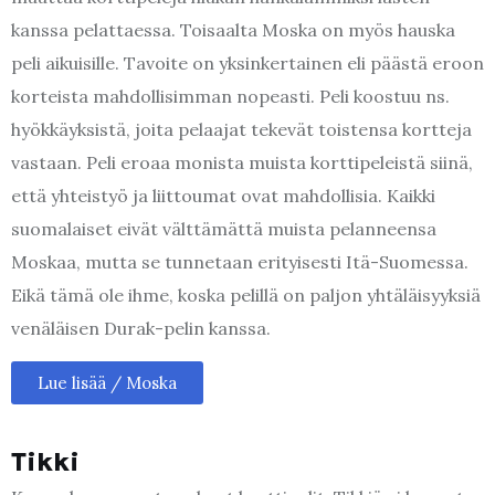
kanssa pelattaessa. Toisaalta Moska on myös hauska
peli aikuisille. Tavoite on yksinkertainen eli päästä eroon
korteista mahdollisimman nopeasti. Peli koostuu ns.
hyökkäyksistä, joita pelaajat tekevät toistensa kortteja
vastaan. Peli eroaa monista muista korttipeleistä siinä,
että yhteistyö ja liittoumat ovat mahdollisia. Kaikki
suomalaiset eivät välttämättä muista pelanneensa
Moskaa, mutta se tunnetaan erityisesti Itä-Suomessa.
Eikä tämä ole ihme, koska pelillä on paljon yhtäläisyyksiä
venäläisen Durak-pelin kanssa.
Lue lisää / Moska
Tikki