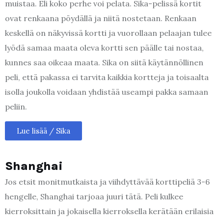
muistaa. Eli koko perhe voi pelata. Sika-pelissä kortit
ovat renkaana pöydällä ja niitä nostetaan. Renkaan
keskellä on näkyvissä kortti ja vuorollaan pelaajan tulee
lyödä samaa maata oleva kortti sen päälle tai nostaa,
kunnes saa oikeaa maata. Sika on siitä käytännöllinen
peli, että pakassa ei tarvita kaikkia kortteja ja toisaalta
isolla joukolla voidaan yhdistää useampi pakka samaan
peliin.
Lue lisää / Sika
Shanghai
Jos etsit monitmutkaista ja viihdyttävää korttipeliä 3-6
hengelle, Shanghai tarjoaa juuri tätä. Peli kulkee
kierroksittain ja jokaisella kierroksella kerätään erilaisia