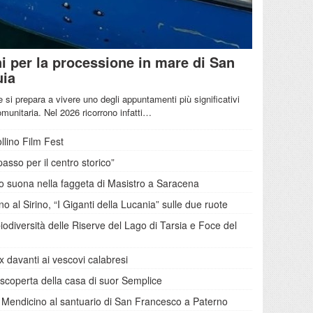
i per la processione in mare di San
uia
si prepara a vivere uno degli appuntamenti più significativi
comunitaria. Nel 2026 ricorrono infatti…
llino Film Fest
asso per il centro storico”
no suona nella faggeta di Masistro a Saracena
 al Sirino, “I Giganti della Lucania” sulle due ruote
iodiversità delle Riserve del Lago di Tarsia e Foce del
 davanti ai vescovi calabresi
la scoperta della casa di suor Semplice
a Mendicino al santuario di San Francesco a Paterno