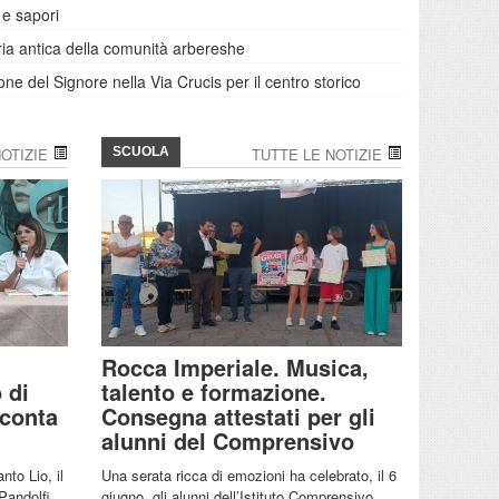
 e sapori
oria antica della comunità arbereshe
ione del Signore nella Via Crucis per il centro storico
OTIZIE
SCUOLA
TUTTE LE NOTIZIE
Rocca Imperiale. Musica,
 di
talento e formazione.
cconta
Consegna attestati per gli
alunni del Comprensivo
to Lio, il
Una serata ricca di emozioni ha celebrato, il 6
Pandolfi,
giugno, gli alunni dell’Istituto Comprensivo