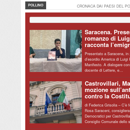
POLLINO
CRONACA DAI PAESI DEL P
Saracena. Presen
romanzo di Luig
racconta l’emig
Presentato a Saracena, in 
d’esordio America di Luigi P
Manifesto. A dialogare con 
docente di Lettere, e…
Castrovillari, M
mozione sull’an
contro la Costit
di Federica Grisolia – C’è 
Rosa Saraceni, consiglier
Democratici per Castrovillar
Consiglio Comunale dello s