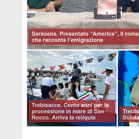
Saracena. Presentato “America”, il roma
che racconta l’emigrazione
Trebisacce. Cento anni per la
processione in mare di San
Trebi
Rocco. Arriva la reliquia
Solida