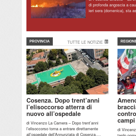
di profonda angoscia a cau
ieri sera (domenica), sta a
PROVINCIA
TUTTE LE NOTIZIE
REGION
Cosenza. Dopo trent’anni
Amend
l’elisoccorso atterra di
bracci
nuovo all’ospedale
contro
campi
di Vincenzo La Camera – Dopo trent’anni
l’elisoccorso torna a entrare direttamente
di Vincenz
all’ospedale dell’Annunziata di Cosenza.…
tardo pomer