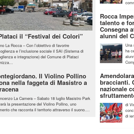
comm
Rocca Imper
talento e f
Consegna att
alunni del 
Plataci il “Festival dei Colori”
Una 
ino La Rocca – Con l’obiettivo di favorire
ha ce
coglienza e l’inclusione sociale il SAI (Sistema di
alunn
glienza e integrazione) del Comune di Plataci
Comp
anizza…
Amendolara
ntegiordano. Il Violino Pollino
braccianti. 
ona nella faggeta di Masistro a
nazionale c
racena
sfruttament
incenzo La Camera – Sabato 18 luglio Masistro Park
terà la presentazione del Violino Pollino, uno
di V
mento che racconta il territorio attraverso il suono.…
conc
di ie