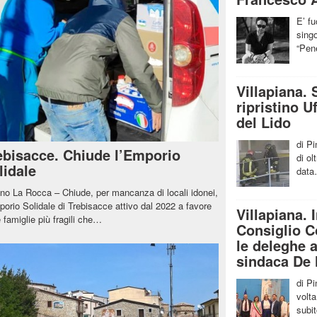
E’ fu
singo
“Pen
Villapiana. 
ripristino U
del Lido
di P
ebisacce. Chiude l’Emporio
di ol
lidale
dat
ino La Rocca – Chiude, per mancanza di locali idonei,
porio Solidale di Trebisacce attivo dal 2022 a favore
Villapiana.
e famiglie più fragili che…
Consiglio 
le deleghe 
sindaca De
di P
volt
subi