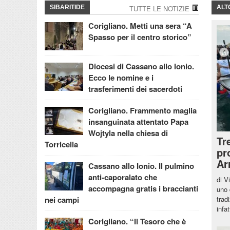
SIBARITIDE
TUTTE LE NOTIZIE
ALT
Corigliano. Metti una sera “A
Spasso per il centro storico”
Diocesi di Cassano allo Ionio.
Ecco le nomine e i
trasferimenti dei sacerdoti
Corigliano. Frammento maglia
insanguinata attentato Papa
Wojtyla nella chiesa di
Tr
Torricella
pr
Ar
Cassano allo Ionio. Il pulmino
anti-caporalato che
di V
accompagna gratis i braccianti
uno 
trad
nei campi
infa
Corigliano. “Il Tesoro che è