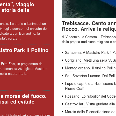
nta”, viaggio
 storia della
Trebisacce. Cento ann
nale. Le storie e l’anima di un
Rocco. Arriva la reliq
4 luglio scorso, nel chiostro del
icato a san Bernardino, la
di Vincenzo La Camera – Trebisacce 
enta”, curata…
della propria tradizione religiosa e 
stro Park il Pollino
Saracena. A Masistro Park il Po
Corigliano. Metti una sera “A Sp
no Film Fest, in programma da
Montegiordano. Il Violino Polli
 a domenica 26 luglio a Masistro
ella natura, tra i…
San Severino Lucano. Dal Pollino
Lupo e capriolo arricchiscono b
Fiume Crati
lla morsa del fuoco.
Rossano. Lo “sfoglio” del Codex
issi ed evitate
Castrovillari. Visita guidata al
Marcia della Riconciliazione d
ttà di Castrovillari sta vivendo ore