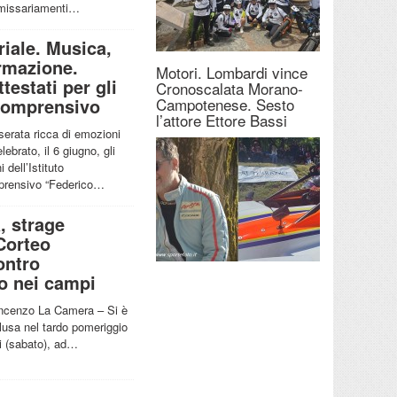
issariamenti…
iale. Musica,
ormazione.
Motori. Lombardi vince
estati per gli
Cronoscalata Morano-
Comprensivo
Campotenese. Sesto
l’attore Ettore Bassi
serata ricca di emozioni
lebrato, il 6 giugno, gli
i dell’Istituto
rensivo “Federico…
, strage
Corteo
ontro
o nei campi
incenzo La Camera – Si è
lusa nel tardo pomeriggio
ri (sabato), ad…