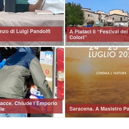
nzo di Luigi Pandolfi
A Plataci il “Festival dei
Colori”
sacce. Chiude l’Emporio
Saracena. A Masistro Par
le