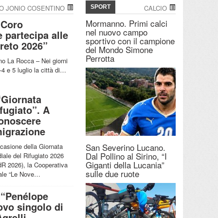
TO JONIO COSENTINO
SPORT
CALCIO
 Coro
Mormanno. Primi calci
nel nuovo campo
 partecipa alle
sportivo con il campione
oreto 2026”
del Mondo Simone
Perrotta
no La Rocca – Nei giorni
-4 e 5 luglio la città di…
“Giornata
fugiato”. A
conoscere
igrazione
San Severino Lucano.
ccasione della Giornata
Dal Pollino al Sirino, “I
iale del Rifugiato 2026
Giganti della Lucania”
R 2026), la Cooperativa
sulle due ruote
ale “Le Nove…
 “Penélope
ovo singolo di
grelli