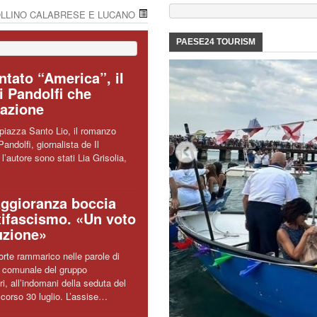
OLLINO CALABRESE E LUCANO
PAESE24 TOURISM
tato “America”, il
i Pandolfi che
razione
piazza Santo Lio, il romanzo
andolfi, giornalista de Il
l’autore sono stati Lia Grisolia,
aggioranza boccia
tifascismo. «Un voto
uzione»
forte rammarico nelle parole di
a comunale del gruppo
i, all’indomani della seduta del
corso 30 luglio. L’assise…