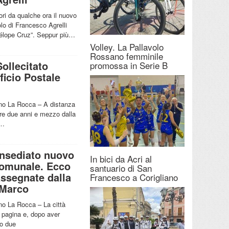
ori da qualche ora il nuovo
lo di Francesco Agrelli
élope Cruz”. Seppur più…
Volley. La Pallavolo
Rossano femminile
Sollecitato
promossa in Serie B
fficio Postale
ino La Rocca – A distanza
tre due anni e mezzo dalla
a…
 Insediato nuovo
In bici da Acri al
Comunale. Ecco
santuario di San
assegnate dalla
Francesco a Corigliano
 Marco
ino La Rocca – La città
a pagina e, dopo aver
to due