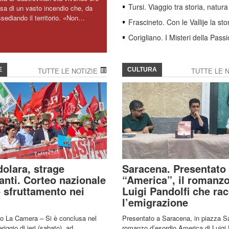
Tursi. Viaggio tra storia, natura
sa di un vasto incendio che, da
ssediando il territorio. «Non…
Frascineto. Con le Vallije la st
Corigliano. I Misteri della Pass
E
TUTTE LE NOTIZIE
CULTURA
TUTTE LE N
olara, strage
Saracena. Presentato
anti. Corteo nazionale
“America”, il romanzo
 sfruttamento nei
Luigi Pandolfi che ra
l’emigrazione
o La Camera – Si è conclusa nel
Presentato a Saracena, in piazza San
iggio di ieri (sabato), ad
romanzo d’esordio America di Luigi 