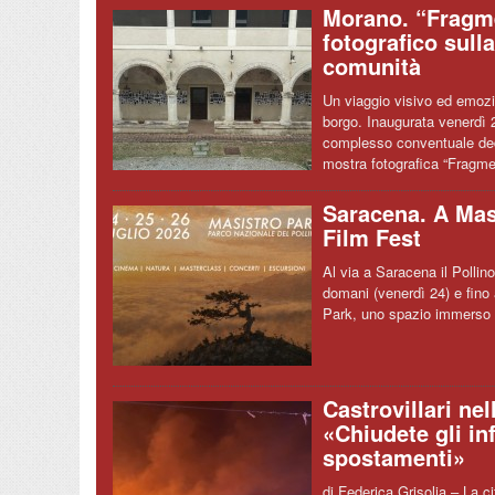
Morano. “Fragme
fotografico sulla
comunità
Un viaggio visivo ed emozio
borgo. Inaugurata venerdì 2
complesso conventuale ded
mostra fotografica “Fragm
Saracena. A Masi
Film Fest
Al via a Saracena il Polli
domani (venerdì 24) e fino
Park, uno spazio immerso n
Castrovillari ne
«Chiudete gli inf
spostamenti»
di Federica Grisolia – La ci