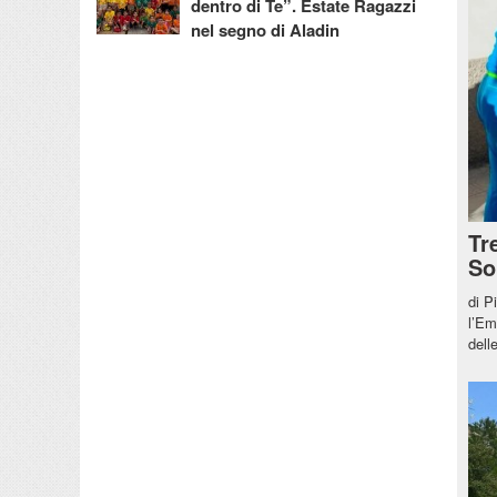
dentro di Te”. Estate Ragazzi
nel segno di Aladin
Tr
So
di P
l’Em
dell