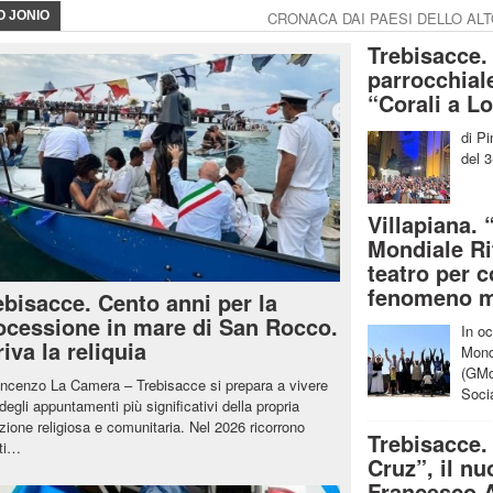
O JONIO
CRONACA DAI PAESI DELLO AL
Trebisacce.
parrocchiale
“Corali a L
di Pi
del 3
Villapiana. 
Mondiale Ri
teatro per 
fenomeno m
ebisacce. Cento anni per la
ocessione in mare di San Rocco.
In o
riva la reliquia
Mond
(GMd
incenzo La Camera – Trebisacce si prepara a vivere
Soci
degli appuntamenti più significativi della propria
izione religiosa e comunitaria. Nel 2026 ricorrono
Trebisacce.
tti…
Cruz”, il nu
Francesco A