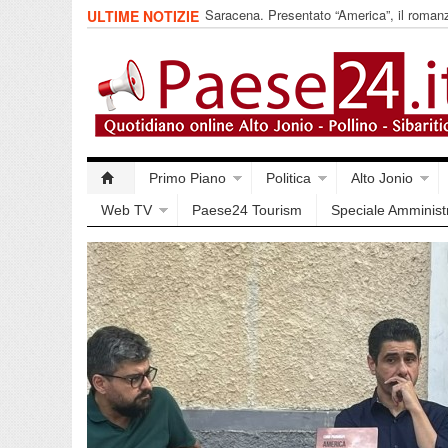
Saracena. Presentato “America”, il romanz
ULTIME NOTIZIE
racconta l’emigrazione
Primo Piano
Politica
Alto Jonio
Web TV
Paese24 Tourism
Speciale Amminist