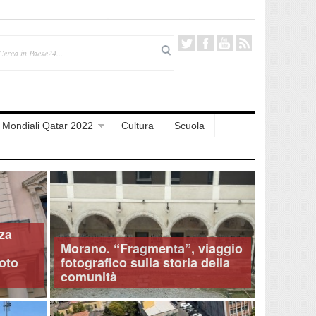
Mondiali Qatar 2022
Cultura
Scuola
za
Morano. “Fragmenta”, viaggio
voto
fotografico sulla storia della
comunità