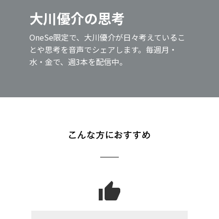
大川優介の思考
OneSe限定で、大川優介が日々考えているこ
とや思考を音声でシェアします。毎週月・
水・金で、週3本を配信中。
こんな方におすすめ
thumb_up