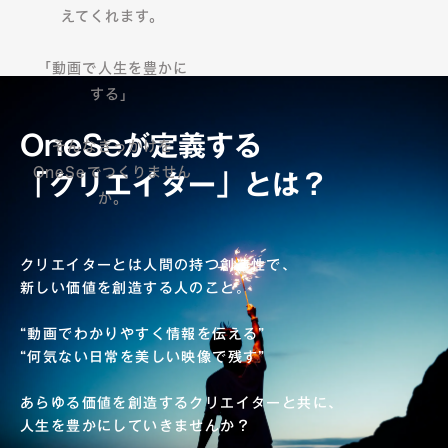
えてくれます。
「動画で人生を豊かに
する」
OneSeが定義する
そんなきっかけを
OneSeでつくりません
「クリエイター」とは？
か。
クリエイターとは人間の持つ創造性で、
新しい価値を創造する人のこと。
“動画でわかりやすく情報を伝える”
“何気ない日常を美しい映像で残す”
あらゆる価値を創造するクリエイターと共に、
人生を豊かにしていきませんか？