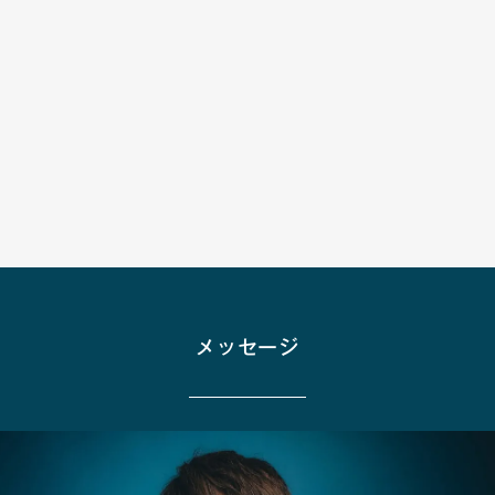
ールCanvaとは？
※ アメリカにおけるNBA：過去、現在、そして未
来のトレンド
※ 舞台裏 ライブテーブルカジノゲームのスリル
※ ブビンガのバイナリーオプションアプリについ
て
※ オンラインカジノでのビットコインの入出金方
法
※ オンラインカジノがプレイヤーの満足度を高め
る、UI/UXの重要性とは
※ ルーレットで収益を最大化、成功率を高める最
強戦略
※ 悪い習慣: スポーツに賭けるときに避けるべきこ
メッセージ
と
※ 動画クリエーターとは
※ 日本のセキュアなインターネットのためのVPN
ガイド
※ 初心者向けチートシート: オンラインカジノの始