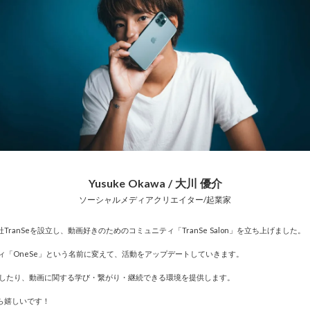
め方
※ オンラインカジノゲームの利点：オンラインカ
ジノがギャンブルの未来である理由
※ Best 3 スマホ キーロガ：完全ガイド
※ オンラインでパチンコを楽しもう
※ サイコロをマスターする: ゲームの仕組みに関す
る初心者向けガイド
※ 仮想通貨と観光：日本の観光事情におけるビッ
トコインの役割
※ Macで作業をスムーズにする5つの隠れたテクニ
ック
Yusuke Okawa / 大川 優介
※ オンラインカジノで絶対にすべきでない8つのこ
ソーシャルメディアクリエイター/起業家
と/a>
anSeを設立し、動画好きのためのコミュニティ「TranSe Salon」を立ち上げました。
ュニティ「OneSe」という名前に変えて、活動をアップデートしていきます。
有したり、動画に関する学び・繋がり・継続できる環境を提供します。
ら嬉しいです！