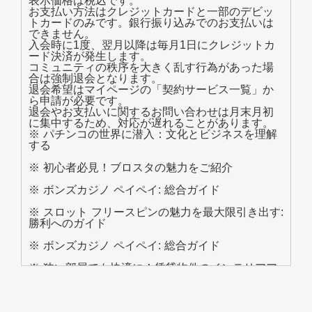
表示価格は税込です。
お支払い方法はクレジットカードと一部のデビッ
トカードのみです。銀行振り込みでのお支払いは
できません。
入会時に1度、翌月以降は毎月1日にクレジットカ
ード決済が発生します。
コミュニティの秩序を大きく乱す行為があった場
合は強制退会となります。
退会希望はマイページの「契約サービス一覧」か
ら申請が必要です。
退会やお支払いに関するお問い合わせは月末月初
に集中するため、対応が遅れることがあります。
※ パチンコの世界に潜入：文化とビジネスを理解
する
※ 初心者必見！ブロスタの魅力をご紹介
※ ボンズカジノ ペイペイ: 総合ガイド
※ スロット フリースピンの魅力を最大限引き出す:
勝利へのガイド
※ ボンズカジノ ペイペイ: 総合ガイド
※ 狭い部屋でも快適に！賃貸物件のインテリアア
イデアと収納術
※ 無料で始められるコンテンツクリエーションツ