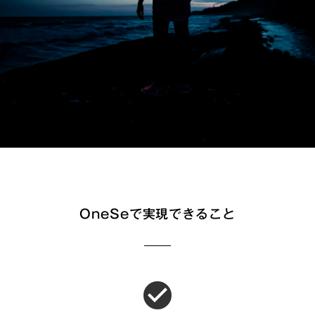
OneSeで実現できること
check_circle