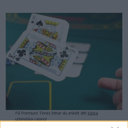
På Premium Times hittar du enkelt ditt
bästa
utländska casino
!