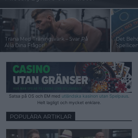
Träna Med Träningsvärk – Svar På
Det Beh
Alla Dina Frågor!
Spellice
Satsa på OS och EM med
utländska kasinon utan Spelpaus
.
Helt lagligt och mycket enklare.
POPULÄRA ARTIKLAR