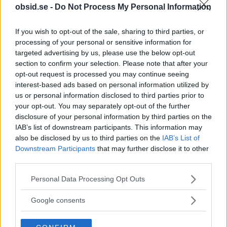
obsid.se -
Do Not Process My Personal Information
If you wish to opt-out of the sale, sharing to third parties, or
MEST LÄSTA NÅGONSIN
processing of your personal or sensitive information for
targeted advertising by us, please use the below opt-out
section to confirm your selection. Please note that after your
opt-out request is processed you may continue seeing
interest-based ads based on personal information utilized by
us or personal information disclosed to third parties prior to
your opt-out. You may separately opt-out of the further
disclosure of your personal information by third parties on the
IAB’s list of downstream participants. This information may
also be disclosed by us to third parties on the
IAB’s List of
Downstream Participants
that may further disclose it to other
third parties.
Färgmatchning av Kläder – Så
Please note that this website/app uses one or more Google
Personal Data Processing Opt Outs
matchar du dina kläder rätt! Man vill
services and may gather and store information including but
not limited to your visit or usage behaviour. You may click to
ju inte se ut som en Clown
Google consents
grant or deny consent to Google and its third-party tags to
Hur vet jag vilka färger som passar ihop med varandra? Är det
use your data for below specified purposes in below Google