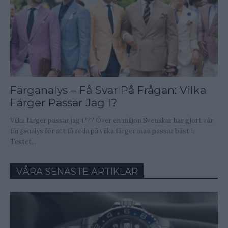
Färganalys – Få Svar På Frågan: Vilka
Färger Passar Jag I?
Vilka färger passar jag i??? Över en miljon Svenskar har gjort vår
färganalys för att få reda på vilka färger man passar bäst i.
Testet...
VÅRA SENASTE ARTIKLAR