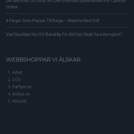
Det Behöver Du Veta Om Den Svenska Spellicensen För Casinon
Online
4 Färger Som Passar Till Beige – Matcha Med Stil!
Vad Ska Man Ha I Ett Barskåp För Att Det Skall Vara Komplett?
WEBBSHOPPAR VI ÄLSKAR
Arket
COS
Parfym.se
Bokus.se
Afound