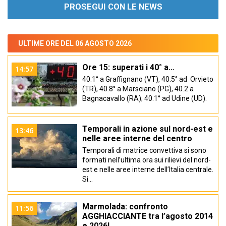
PROSEGUI CON LE NEWS
ULTIME ORE DEL 06 AGOSTO 2026
Ore 15: superati i 40° a…
14:57
40.1° a Graffignano (VT), 40.5° ad Orvieto
(TR), 40.8° a Marsciano (PG), 40.2 a
Bagnacavallo (RA); 40.1° ad Udine (UD).
Temporali in azione sul nord-est e
13:46
nelle aree interne del centro
Temporali di matrice convettiva si sono
formati nell’ultima ora sui rilievi del nord-
est e nelle aree interne dell’Italia centrale.
Si…
Marmolada: confronto
11:56
AGGHIACCIANTE tra l’agosto 2014
e 2026!