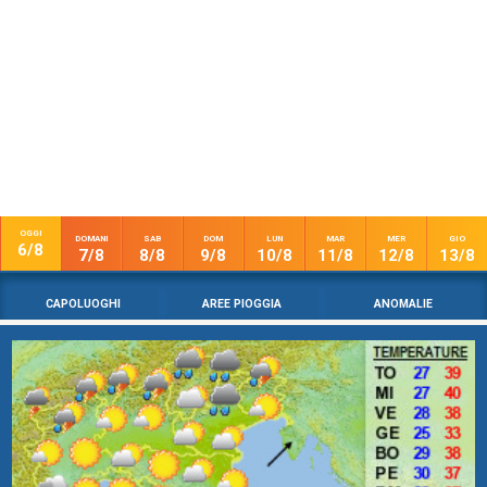
OGGI
DOMANI
SAB
DOM
LUN
MAR
MER
GIO
6/8
7/8
8/8
9/8
10/8
11/8
12/8
13/8
CAPOLUOGHI
AREE PIOGGIA
ANOMALIE