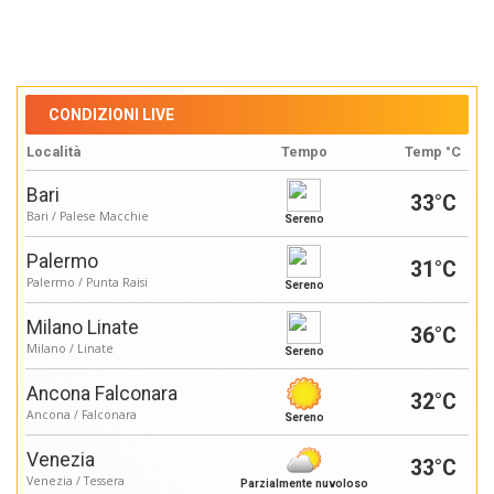
CONDIZIONI LIVE
Località
Tempo
Temp °C
Bari
33°C
Bari / Palese Macchie
Sereno
Palermo
31°C
Palermo / Punta Raisi
Sereno
Milano Linate
36°C
Milano / Linate
Sereno
Ancona Falconara
32°C
Ancona / Falconara
Sereno
Venezia
33°C
Venezia / Tessera
Parzialmente nuvoloso