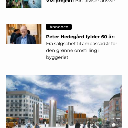
VM-projekt:
BIG afviser ansvar
Annonce
Peter Hedegård fylder 60 år:
Fra salgschef til ambassadør for
den grønne omstilling i
byggeriet