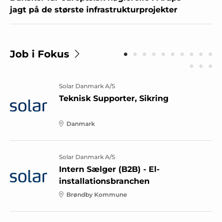
jagt på de største infrastrukturprojekter
Job i Fokus
Arkil A/S
Projektchef til Arkils Bro & Beton-
afdeling i Randers
Randers Kommune
Solar Danmark A/S
Junior Account Manager (B2B) - El-
installationsbranchen
Århus Kommune