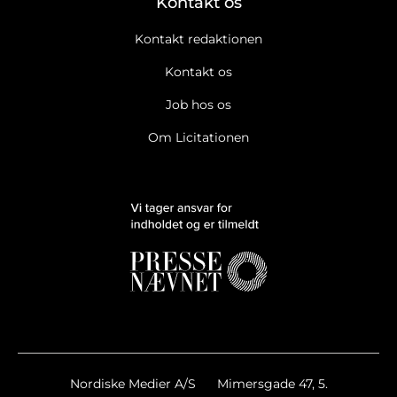
Kontakt os
Kontakt redaktionen
Kontakt os
Job hos os
Om Licitationen
Ja tak, jeg vil gerne modtage Licitationens nyhedsbrev.
Læs
cookie og datapolitik.
Ja tak, jeg vil gerne modtage markedsføring, tilbud,
undersøgelser mv. fra Licitationen.
Læs cookie og datapolitik.
Nyhedsbreve
Licitationen Breaking/Extra
Licitationen Project and Procurement
Licitationen Ugens Top
Nordiske Medier A/S
Mimersgade 47, 5.