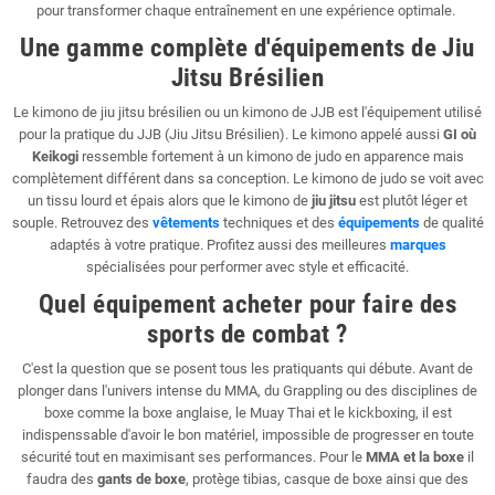
pour transformer chaque entraînement en une expérience optimale.
Une gamme complète d'équipements de Jiu
Jitsu Brésilien
Le kimono de jiu jitsu brésilien ou un kimono de JJB est l'équipement utilisé
pour la pratique du JJB (Jiu Jitsu Brésilien). Le kimono appelé aussi
GI où
Keikogi
ressemble fortement à un kimono de judo en apparence mais
complètement différent dans sa conception. Le kimono de judo se voit avec
un tissu lourd et épais alors que le kimono de
jiu jitsu
est plutôt léger et
souple. Retrouvez des
vêtements
techniques et des
équipements
de qualité
adaptés à votre pratique. Profitez aussi des meilleures
marques
spécialisées pour performer avec style et efficacité.
Quel équipement acheter pour faire des
sports de combat ?
C'est la question que se posent tous les pratiquants qui débute. Avant de
plonger dans l'univers intense du MMA, du Grappling ou des disciplines de
boxe comme la boxe anglaise, le Muay Thai et le kickboxing, il est
indispenssable d'avoir le bon matériel, impossible de progresser en toute
sécurité tout en maximisant ses performances. Pour le
MMA et la boxe
il
faudra des
gants de boxe
, protège tibias, casque de boxe ainsi que des