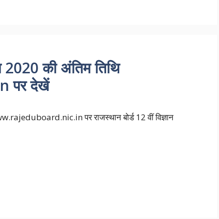
णाम 2020 की अंतिम तिथि
पर देखें
ww.rajeduboard.nic.in पर राजस्थान बोर्ड 12 वीं विज्ञान