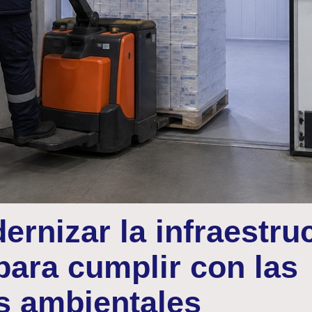
rnizar la infraestru
para cumplir con las
s ambientales