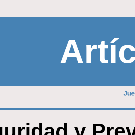
Artí
Jue
uridad y Pre