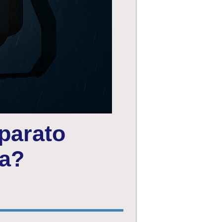
parato
ca?