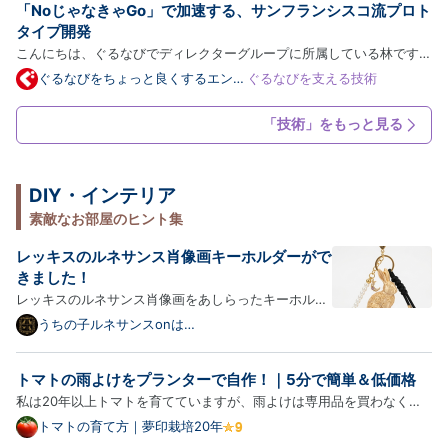
「NoじゃなきゃGo」で加速する、サンフランシスコ流プロト
タイプ開発
こんにちは、ぐるなびでディレクターグループに所属している林です。
先日、2週間ほどサンフランシスコに滞在し、現地のプロダクトやアプ
ぐるなびをちょっと良くするエンジ
ぐるなびを支える技術
ニアブログ
リの調査、スタートアップの見学などを行う機会がありました。 この
記事では、業務の記録そのものよりも「現地で何を感じ、自分の…
「技術」をもっと見る
DIY・インテリア
素敵なお部屋のヒント集
レッキスのルネサンス肖像画キーホルダーがで
きました！
レッキスのルネサンス肖像画をあしらったキーホルダ
ーが新登場！以下、商品の詳細をご紹介します。 うさ
うちの子ルネサンスonは
てなブログ
ぎ（レッキス）のキーホルダー（ミニチュア立体） う
さぎ（レッキス）をモチーフにした、シルクゴールド
トマトの雨よけをプランターで自作！｜5分で簡単＆低価格
PLAのキーホルダーです。ルネサンス装飾をまとった
私は20年以上トマトを育てていますが、雨よけは専用品を買わなくて
うさぎの…
も十分だと感じています。支柱と透明ビニール、洗濯ばさみがあれば、
トマトの育て方｜夢印栽培20年
地植えはもちろん、プランター用でも簡単に作れます。 プランター用