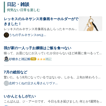
日記・雑談
何気ない日常を楽しむ
レッキスのルネサンス肖像画キーホルダーがで
きました！
レッキスのルネサンス肖像画をあしらったキーホルダ
ーが新登場！以下、商品の詳細をご紹介します。 うさ
うちの子ルネサンスonは
てなブログ
ぎ（レッキス）のキーホルダー（ミニチュア立体） う
さぎ（レッキス）をモチーフにした、シルクゴールド
我が家の一人っ子お嬢猫はご飯を食べない
PLAのキーホルダーです。ルネサンス装飾をまとった
猫って、お皿になにが入っていたか分からないほど綺麗に食べるって言
うさぎの…
いますよね。 食べ終えた後もお皿を丁寧に舐めるから、ピカピカのお
砂糖水と雑記帳
雑記
は
皿だけが残っている…。 というやつ。 残念ながら、我が家の愛猫ノア
て
な
はそんなことはなくって。 もうちょっとどうにか…とか、思って…
7月の総括など
ブ
ロ
驚いた。もう8月になっているではないか。しかも、上旬が終わろうと
グ
している。東京など、先週は秋の気配すら漂っていた。ボヤボヤしてい
志村つくねの父さん母さんリヴァイ
Pro
アサン
ると、もうクリスマスですよ。こうして1年が過ぎていくのだ。諸行無
常とはよく言ったもの。 7月は必死だった。日常生活のすべてを…
いかんともしがたい
こんばんは、ジ・アーロです。 今日も生き延びました 何とか1週間を