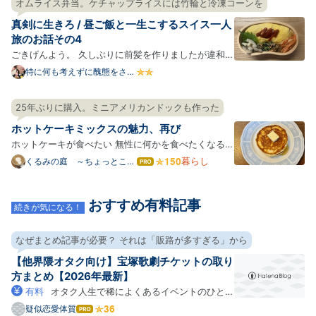
オムライス弁当。ケチャップライスには竹輪と冷凍コーンを
味しいけど、「ナンにカレーがついている」のではな
真剣に生きろ / 昼ご飯と一生こするスイス一人
く、「ナ…
旅のお話その4
ごきげんよう。 久しぶりに前髪を作りましたが違和感
です。長めのほうが似合う気がしますね。 前髪あり派
特に何も考えずに醜態をさら
していく自炊ブログ
のみなさん、お待たせしました。前髪なし派のみなさ
ん、安心してください、横にも流せるように切っても
25年ぶりに購入。ミニアメリカンドックも作った
らいました。 本日もさらしていきましょう。 よくみ
ホットケーキミックスの魅力、再び
たら破…
ホットケーキが食べたい 無性に何かを食べたくなる時
がある。その衝動は、ほぼ暴力的と言ってもいい。今
暮らし
くるみの庭 ～ちょっとここ
はて
らで深呼吸～
なブ
回はそれがホットケーキだった。発端はたぶん『団地
ログ
のふたり』で奈津子たちが食べてた昔馴染みの喫茶の
Pro
おすすめ有料記事
ホットケーキ。見た時は美味しそうだな～と思う程度
続きが気になる！
だった。…
なぜまとめ記事が必要？ それは「販路が多すぎる」から
【他界隈オタク向け】宝塚歌劇チケットの取り
方まとめ【2026年最新】
有料
オタク人生で稀によくあるイベントのひとつ
は「自ジャンルが宝塚で舞台化される」だと思いま
疑似恋愛体質
はて