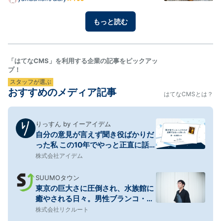
はんがパンとかマフィンとか洋食っぽいと、テンショ
ンが上がる(長男と私) 昨日は、バナナケーキを焼いた
もっと読む
それと重ね煮のコンソメスープ 長男次男は取り合いに
なっ…
「はてなCMS」を利用する企業の記事をピックアッ
プ！
スタッフが選ぶ
おすすめのメディア記事
はてなCMSとは？
りっすん by イーアイデム
自分の意見が言えず聞き役ばかりだ
った私 この10年でやっと正直に話
せるようになった
株式会社アイデム
SUUMOタウン
東京の巨大さに圧倒され、水族館に
癒やされる日々。男性ブランコ・平
井まさあきが自然の「静けさ」に惹
株式会社リクルート
かれる理由