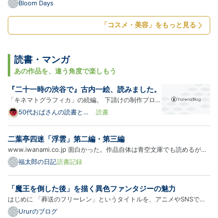
ア」を買ってきました。 どれくらいガサガサかというと、コレくらい
Bloom Days
(^^;) お風呂場でちょこちょこ軽石で削るんですが、昔のようにそれだ
けでツルツルには戻らず・・・。 ドクターショール（電動削り器…
「コスメ・美容」をもっと見る
読書・マンガ
あの作品を、違う角度で楽しもう
『二十一時の渋谷で』古内一絵、読みました。
「キネマトグラフィカ」の続編。 下請けの制作プロダ
クションから「銀活」に転職してきた江見が軸に話が
50代おばさんの読書と
読書
日々思うこと
展開されます。 入社直後は、ミニシアターブームが佳
境に達した頃だった。 しかし、10年前、創業者の息
二葉亭四迷「浮雲」第二編・第三編
子だった二代目社長が逝去し、 経営陣がメインバンク
www.iwanami.co.jp 面白かった。作品自体は青空文庫でも読めるが、
からの…
注がないとわからない部分も多いため、文庫本を買って正解だった。岩
福太郎の日記
読書記録
波文庫で読んだが、第一編だけで300超の注がある。ちゃん途中に目を
通したのは半分もないけれど……。
「魔王を倒した後」を描く異色ファンタジーの魅力
はじめに 「葬送のフリーレン」というタイトルを、アニメやSNSで見
かけたことがある方も多いのではないでしょうか。 『葬送のフリーレ
Ururのブログ