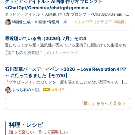
グラビア＜アイドル＞ AI画像 作り方 プロンプト
ブ
優として着実に出演作品を増やしています。 2025年
ロ
<ChatGpt/Gemini></chatgpt/gemini>
にはフジテレ…
グ
グラビア＜アイドル＞ AI画像 作り方 プロンプト<ChatGpt/Gemini>
Pro
グラビア＜アイドル＞ AI画像 作り方 プロンプト<ChatGpt/Gemini>
AI画像生成・AI画像 情報局 - 未来
YYZ（グラビア AI画像）
近年、人工知能技術の飛躍的な進化により、誰でも手軽に高品質なビジ
図書館 -⭐✨⭐
ュアルを作成できるようになりました。特に注目を集めているのが、最
最近聴いている曲（2026年 7月）その4
先端の画像生成AIを活用したア</chatgpt/gemini>
夏になってから元々通気性が死んでいる座椅子に腰掛けての生活がもっ
</chatgpt/gemini>…
とダルい。こもった熱が出て行かないことで尻や腿の裏が無駄に温ま
こしのり漫遊記
こしのりミュージック
る。この困った状態を1ミリでも改善しないことにはQOLの底上げが叶
わない。そこはもう押してひり出してのところてん方式でグングン…
石川梨華バースデーイベント2026 ～Love Revolution 41♡
～ に行ってきました【その10】
『ザ☆ピ～ス！』のセリフを一度も噛んだことがない梨華ちゃん 【指
弾き】ガチ恋おじさんがモーニング娘。の「ザ☆ピ～ス！」をベース
ふっち君の日記。
日常
は
で弾いてみた - YouTube みなさんこんばんは、ふっち君（46歳）で
て
な
す。梨華ちゃん41歳のバースデーイベント日記の途中ですが、先日、
「推し」をもっと見る
ブ
You…
ロ
グ
Pro
料理・レシピ
知って楽しい、作って美味しい