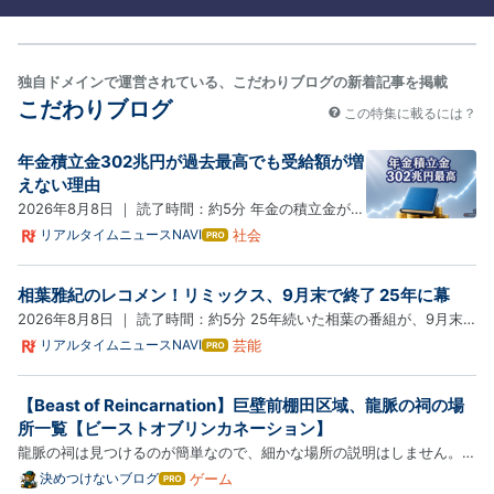
独自ドメインで運営されている、こだわりブログの新着記事を掲載
こだわりブログ
この特集に載るには？
年金積立金302兆円が過去最高でも受給額が増
えない理由
2026年8月8日 ｜ 読了時間：約5分 年金の積立金が、
初めて300兆円を超えて過去最高になった。 厚生労働
社会
リアルタイムニュースNAVI
はて
なブ
省が8月7日に公表した令和7年度の決算で、厚生年金
ログ
と国民年金の積立金は時価で 302兆5,893億円 に達し
相葉雅紀のレコメン！リミックス、9月末で終了 25年に幕
Pro
た。 前年度から 42兆円 あまりの上積みで、株高・円
2026年8月8日 ｜ 読了時間：約5分 25年続いた相葉の番組が、9月末
安による…
で終わる。 発表は8月7日の深夜だった。 番組の公式Xと、その日の放
芸能
リアルタイムニュースNAVI
はて
なブ
送のエンディングで、相葉雅紀本人と番組から伝えられた。 理由とし
ログ
て語られたのは、放送開始から丸 25 周年を迎えるという節目だ。 …
【Beast of Reincarnation】巨壁前棚田区域、龍脈の祠の場
Pro
所一覧【ビーストオブリンカネーション】
龍脈の祠は見つけるのが簡単なので、細かな場所の説明はしません。下
の画像の黄色い〇で囲った場所に行けば見つけられます。 リンク
ゲーム
決めつけないブログ
はて