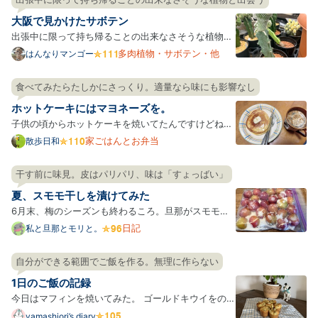
Pro
方向へと導いてくれた決定的な本がある。 中学生だっ
大阪で見かけたサボテン
たころの…
出張中に限って持ち帰ることの出来なさそうな植物を
見かける。 良いな。 相場通りの値段で特別に安いわ
多肉植物・サボテン・他
はんなりマンゴー
けではないのだろうけれどもなかなかこの価格帯で売
られているのを見かけない株なので欲しい。
食べてみたらたしかにさっくり。適量なら味にも影響なし
ホットケーキにはマヨネーズを。
子供の頃からホットケーキを焼いてたんですけどね。
どうもふっくらした厚みのあるホットケーキが焼けな
家ごはんとお弁当
散歩日和
くて、ぺったんこのホットケーキを納得行かないまま
食べていたのです。 そんなある日、ツイッターで「ホ
干す前に味見。皮はパリパリ、味は「すょっばい」
ットケーキを作る時はマヨネーズを生地に混ぜるとふ
夏、スモモ干しを漬けてみた
っくらさ…
6月末、梅のシーズンも終わるころ。旦那がスモモを1
袋買ってきた。 直売所で買ったらしいそれは、小粒で
日記
私と旦那とモリと。
つるつる、固めでまだ青い。かじってみると酸味と若
干のえぐみがあって、スモモというよりは梅（かじっ
自分ができる範囲でご飯を作る。無理に作らない
たことないけど）のような―― そこで私はひらめい
1日のご飯の記録
た。すっぱ…
今日はマフィンを焼いてみた。 ゴールドキウイをのせ
て焼くと、甘酸っぱくてとっても美味しかった。 朝ご
yamashiori’s diary