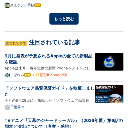
ら本館、全室禁煙や広めのツインを重視するならANNEXが有力です。
東京ホテル手帖
はて
なブ
ただし、ANNEXなら必ず部屋やベッドが広いわけではなく、予約する
ログ
客室タイプごとに面積とベッド幅を確かめる必要があります。 この…
もっと読む
Pro
注目されている記事
読まれてます
9月に発表が予想されるAppleの全ての新製品
を確認
Appleは来月、毎年恒例の新型iPhoneをメインとした
イベントで、少なくとも5つの新製品を発表すると見
新型iPhoneの噂
こぼねみ
はて
なブ
込まれており、Siri AIの登場を待っていた待望の新製
ログ
品も登場する可能性があります。発表が予想される複
「ソフトウェア品質保証ガイド」を執筆しまし
Pro
数の新製品をMacRumorsがまとめています。 iPhone
た
18 Pro iPho…
今月の8月28日に、執筆した「ソフトウェア品質保証
ガイド チームで顧客満足を実現するためのアプロー
千里霧中
チ・手法・技術」が発売されます。
https://www.kadokawa.co.jp/product/302607002896/
TVアニメ『天幕のジャードゥーガル』（2026年夏）第6話の
この本は、顧客満足を実現する活動を品質保証とし、
脚本と演出について［考察・感想］