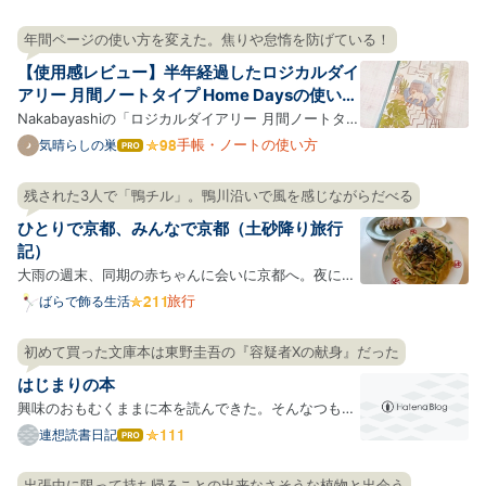
話で気になったものを、手帳にメモしながら。先日食
べた冷やしカップヌードルの鶏塩レモン味を食べたく
年間ページの使い方を変えた。焦りや怠惰を防げている！
て、近所のスーパーやコンビニを4店回ったが、どこ
【使用感レビュー】半年経過したロジカルダイ
も売り切れ…
アリー 月間ノートタイプ Home Daysの使い心
地
Nakabayashiの「ロジカルダイアリー 月間ノートタイ
プ Home Days」（A5）を使って半年以上が経過。
手帳・ノートの使い方
気晴らしの巣
はて
なブ
わたしはこの手帳をスケジュール帳兼カレンダーとし
ログ
て使っています。 ちょっと変わった使い方をしている
残された3人で「鴨チル」。鴨川沿いで風を感じながらだべる
Pro
んですが、半年経ってだいぶ慣れてきました。 今回は
ひとりで京都、みんなで京都（土砂降り旅行
「ロジカル…
記）
大雨の週末、同期の赤ちゃんに会いに京都へ。夜に同
期たちと合流するまでは、ひとりで京都。集合してか
旅行
ばらで飾る生活
らは、みんなで京都。 ひとりで京都 突然のスピ活、
本格占い訪問 大量の千手観音、大盛りの冷麺 ワイン
初めて買った文庫本は東野圭吾の『容疑者Xの献身』だった
を飲んだ足でカフェに行ったっていい みんなで京都
はじまりの本
旅先であ…
興味のおもむくままに本を読んできた。そんなつもり
ではいるけれど、あらためて振り返ってみると、ター
連想読書日記
はて
なブ
ニングポイントとなった本がいくつかある。その１冊
ログ
を読んだことで、それまでの読書とは違った、新しい
出張中に限って持ち帰ることの出来なさそうな植物と出会う