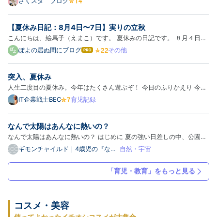
さくスタ ブログ
furudate.hatenablog.jp よければどうぞ。 さくらス
タディのインスタはこちら
【夏休み日記：8月4日〜7日】実りの立秋
https://www.instagram.com/sakusuta.kitakami/ さ
こんにちは、絵馬子（えまこ）です。 夏休みの日記です。 ８月４日
くらスタディのYOU TUBEはこちら
（火） 推測の域を出ませんけれども、恐らくですよ。兄ぽよは今日の
ぽよの居ぬ間にブログ
その他
は
www.youtube.com さくら…
日付を伝えることで、ナンパをしているっぽいです。図書館の司書さん
て
な
とかレストランの店員さんを対象にして、「今日は○月☓日です！」…
突入、夏休み
ブ
ロ
人生二度目の夏休み。今年はたくさん遊ぶぞ！ 今日のふりかえり 今日
グ
のかわいいポイント 保育園でお昼寝の時間なのに寝たくなくて、毛布
IT企業戦士BEC
育児記録
Pro
をお片付けしようとするのかわいい 今日の教訓 みーちゃんの寝る場所
は、ベッドの端側か、床のマットレスにしたい ⇒最近、深夜～明…
なんで太陽はあんなに熱いの？
なんで太陽はあんなに熱いの？ はじめに 夏の強い日差しの中、公園で
遊んでいたときのこと。息子（4歳）が空を見上げて汗を拭きながら言
ギモンチャイルド｜4歳児の『なん
自然・宇宙
で？』に大学教授パパとママが本気
いました。 「ママ！ 太陽、熱いね！ なんで太陽はあんなに熱いの？
で答えるブログ
太陽の中に火が燃えてるの？」 「太陽の中に火が燃えてるの？…
「育児・教育」をもっと見る
コスメ・美容
使ってよかったイチオシコスメが大集合