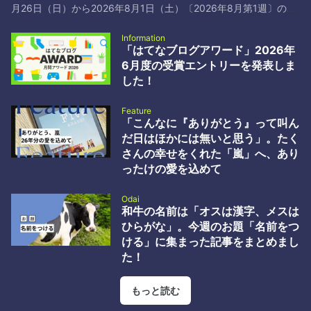
月26日（日）から2026年8月1日（土）〔2026年8月第1週〕のト
ップ30です*1。 # タイトル／著者とブックマーク 1 大腸がん検診
Information
を受けよう…それはそれとして大腸がん検診を受けていても大腸
「はてなブログアワード」2026年
がんで死ぬことはある - NATROMのブログ by id:NATROM 2 理解
6月度の受賞エントリーを発表しま
を手放さない - Shin x Blog by id:shin1x1 3 うまい催促は催促に
した！
見えない - 941::blog by id:kushii 4 A…
Feature
「こんなに『ありがとう』って叫ん
だ日はほかには無いと思う」。たく
さんの幸せをくれた「嵐」へ、あり
ったけの愛を込めて
Odai
和牛の名前は「オスは漢字、メスは
ひらがな」。今週のお題「名前をつ
ける」に集まった記事をまとめまし
た！
もっと読む