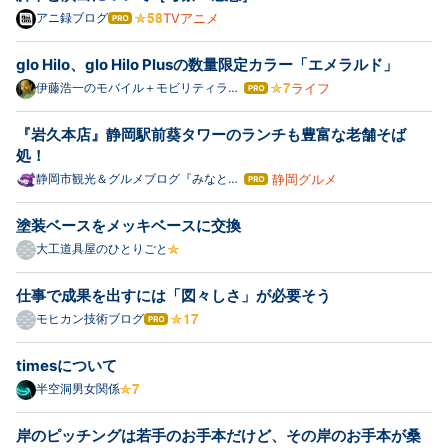
ソフトウェアプロダクトの開…
TVアニメ
アニ録ブログ
はて
なブ
ログ
glo Hilo、glo Hilo Plusの数量限定カラー「エメラルド」
Pro
ライフ
伊藤浩一のモバイル＋モビリティライ
はて
フ応援団
なブ
ログ
『岩久本店』静岡駅前葵タワーのランチも豊富な老舗そば
Pro
処！
静岡グルメ
静岡市観光＆グルメブログ『みなと町
はて
でも桜は咲くら』
なブ
ログ
塗装ベースをメッキベースに交換
Pro
大工道具屋のひとりごと
仕事で成果を出すには「図々しさ」が必要そう
モヒカン技術ブログ
はて
なブ
ログ
timesについて
Pro
半空洞男女関係
岸のピッチングは若手のお手本だけど、その岸のお手本が桑