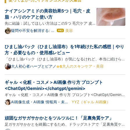
ナイアシンアミドの美容効果5つ｜毛穴・皮
脂・ハリのケアと使い方
先に結論：試してほしい方法はこの5つ 毛穴ケア 皮脂
調整 たるみが気になるときのケア ハリケア テカリ肌
疑問や不安を解消する: 悩
美容
は
みの解決ブログ
ケア このあと、それぞれのやり方を順番にくわしく説
て
な
明します。 この記事でわかること ナイアシンアミド
ひまし油パック（ひまし油湿布）を1年続けた私の感想｜やり
ブ
の美容効果、実はこれが多いんです ナイアシンアミド
ロ
方・必要なもの・使用感レビュー
を…
グ
「ひまし油パック（ひまし油湿布）が気になるけれど、本当に続けられ
Pro
るの？何を準備すればいいの？」 私も最初はまったく同じ疑問を持っ
大人初心者ハープとピアノ
大人のスキンケア・美容
ていました。 この記事では、実際に1年以上続けて感じた使用感や必要
な道具、やり方を写真付きで紹介します。 ひまし油を使い始め…
ギャル ＜化粧・コスメ＞AI画像 作り方 プロンプト
<ChatGpt/Gemini></chatgpt/gemini>
ギャル ＜化粧・コスメ＞AI画像 作り方 プロンプト<ChatGpt/Gemini>
ギャル ＜化粧・コスメ＞AI画像 作り方 プロンプト<ChatGpt/Gemini>
AI画像生成・AI画像 情報局 - 未来
YYZ（ギャル AI画像）
ギャルメイクやコスメ選びに特化したAI画像生成を楽しみたい方に向
図書館 -⭐✨⭐
け、ChatGPTやGeminiを活用した「ギャル 化粧・コスメ AI画像 作り
頑固なガサガサかかとをツルツルに！「足裏角質ケア」
方 プロンプト」の効果的な実践</chatgpt/gemini>
足ガサガサかかとを綺麗にするため、ドラッグストアで「足裏角質ケ
</chatgpt/gemini>…