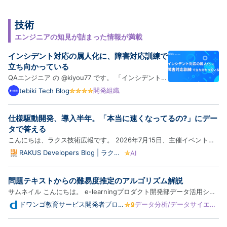
技術
エンジニアの知見が詰まった情報が満載
インシデント対応の属人化に、障害対応訓練で
立ち向かっている
QAエンジニア の @kiyou77 です。 「インシデントが
起きたとき、動けるのがいつも同じ人ばかり」という
開発組織
tebiki Tech Blog
のはよくある話かと思います。私たちの開発組織で
も、負担が特定のメンバーに偏っている状況が続いて
仕様駆動開発、導入半年。「本当に速くなってるの?」にデー
いました。 この課題を少しずつ崩していくために、私
タで答える
たちTebiki…
こんにちは、ラクス技術広報です。 2026年7月15日、主催イベント
「RAKUS AI Conference 2026 Summer」を開催しました。本記事で
RAKUS Developers Blog | ラクス
AI
エンジニアブログ
は、楽楽精算 開発3課の平川裕多さんが発表した「仕様駆動開発、導入
半年。『本当に速くなってるの?』にデータで答える」について、技術
問題テキストからの難易度推定のアルゴリズム解説
広…
サムネイル こんにちは。 e-learningプロダクト開発部データ活用シス
テム開発セクションでなんとか働いている堀です。 今回は、人工知能
ドワンゴ教育サービス開発者ブロ
データ分析/データサイエン
グ
ス
学会や EDM 2026（Festival of Learning）で発表した、テキストから
問題の難しさを推定する研究について解説します。 詳細は、以下…