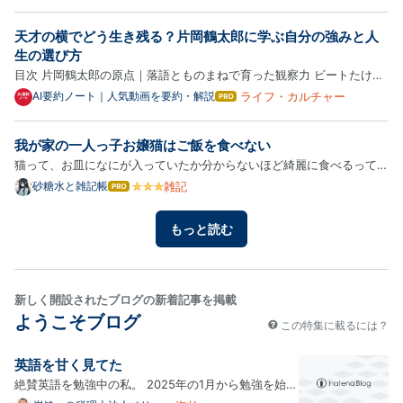
なブ
sikemokux.com sikemokux.com sikemokux.com sikemokux.com
ログ
sikemokux.com sikemokux.com
天才の横でどう生き残る？片岡鶴太郎に学ぶ自分の強みと人
Pro
生の選び方
目次 片岡鶴太郎の原点｜落語とものまねで育った観察力 ビートたけ
し・明石家さんま・島田紳助の横で生き残る自己分析 片岡鶴太郎が俳
ライフ・カルチャー
AI要約ノート｜人気動画を要約・解説
はて
なブ
優へ転身した理由｜魂が喜ぶ道を選ぶ生き方 32歳でプロボクサーに挑
ログ
戦｜仕事・収入・人間関係を手放した覚悟 自分の限界を知る強さ｜…
我が家の一人っ子お嬢猫はご飯を食べない
Pro
猫って、お皿になにが入っていたか分からないほど綺麗に食べるって言
いますよね。 食べ終えた後もお皿を丁寧に舐めるから、ピカピカのお
雑記
砂糖水と雑記帳
はて
なブ
皿だけが残っている…。 というやつ。 残念ながら、我が家の愛猫ノア
ログ
はそんなことはなくって。 もうちょっとどうにか…とか、思って…
もっと読む
Pro
新しく開設されたブログの新着記事を掲載
ようこそブログ
この特集に載るには？
英語を甘く見てた
絶賛英語を勉強中の私。 2025年の1月から勉強を始