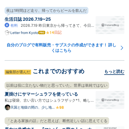
なブ
す。（どんな書き出し？） 自ジャンルのことなら何を
ログ
おいても現地へ馳せ参じたい、でもチケットの取り方
夜は1時間ほど走り、帰ってからビールを飲んだ
Pro
はわからない、そういう人のためにチケットの取り方
生活日誌 2026.7.19~25
をまとめてみます。…
有料
2026.7.19 昨日東京から帰ってきて、今日か
らまた平常運転が再開する。たまっていた作業を一通
日記
Letter from Kyoto
はて
なブ
りやる。午前中は特に忙しかった。 ためていた日記も
ログ
書いた。 ためてしまうとより書けない。もう少しメモ
自分のブログで有料販売・サブスクの作成ができます！ 詳し
Pro
くはこちら
ぐらい残しておかないと、その日何していたか覚えて
いない。3日分ぐ…
これまでのおすすめ
もっと読む
編集部が選んだ
以前は役に立たない物だと思っていた。世界は単純ではない
夏掛けにサマーシュラフを使っている
私は寝袋、古い言い方ではシュラフザック*1、略して
シュラフで寝るのには慣れている。もともとが大学山
天国と地獄の間の、少し地獄
寄りにて
岳部だからね。ただ、シュラフなんてのは夏用と冬用
の2つあれば十分というスパルタ式でやってきて、実
「とある家族の話」だと思えば、断然近しい話に思えてくる
際、山登りをしていた頃には新人のときに買ったその