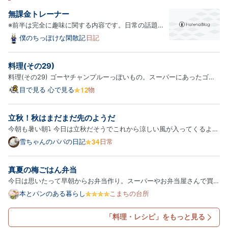
無課金トレーナー
※前半は完全に趣味に関する内容です。日常の話題は
後半になります。 去年の今頃もポケモン関係の記事を
僕のちっぽけな閑散記
日記
書いていますね。そういう時期なのでしょうか。 先日
やる気を取り戻した「ポケモンチャンピオンズ」。と
料理(その29)
りあえずマスターボール級に到達しました。これで終
料理(その29) ゴーヤチャンプルーっぽいもの。スーパーにあったゴー
わりでは…
ヤが何か気になったのでゲット。ゴーヤチャンプルーっぽいものを作っ
目で見る 心で見る
物
てみる。切ったゴーヤとちぎった木綿豆腐をフライパンに入れ、めんつ
ゆとかつおぶしを入れて、炒めるだけ。豚肉と卵を入れなかった…
立秋！秋はまだまだ先のようだ
今朝も暑い朝⤵ 今日は立秋だそうでこれから涼しい風が入ってくるよう
になるのだろうか。 今朝の畑は秋に収穫予定のいんげんの畝に支柱を
雪ちゃんのパパの日記
日常
立てた。 ネットは明日の朝に張る予定を組んだ。 いんげんの畝の支柱
立て 金ゴマも少しずつだけど大きくなってきた。 今年は収穫で…
真夏の梅ごはん弁当
今日は思いたって早朝からお弁当作り。スーパーやお弁当屋さんで買っ
てばかりなので、たまには作ろうと…。 今日は梅ごはん弁当。ごはん
本とパンのある暮らし
こまちの台所
に梅干しを混ぜて、白ごまをかけてます。梅干しの味がほどよくごはん
にしみて美味しい。 ごはんに梅干しをポンとのせるより、きざん…
「料理・レシピ」をもっと見る