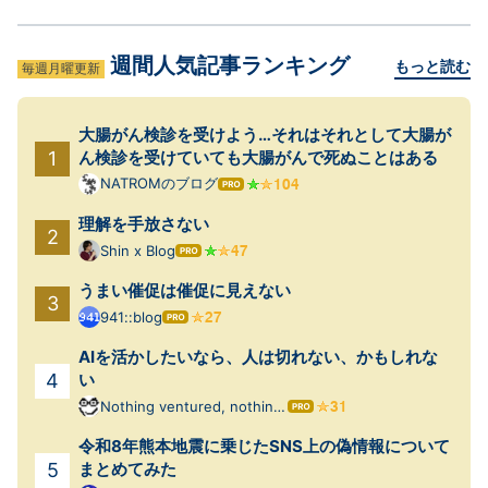
週間人気記事ランキング
もっと読む
毎週月曜更新
大腸がん検診を受けよう…それはそれとして大腸が
ん検診を受けていても大腸がんで死ぬことはある
NATROMのブログ
はて
なブ
理解を手放さない
ログ
Pro
Shin x Blog
はて
なブ
うまい催促は催促に見えない
ログ
Pro
941::blog
はて
なブ
AIを活かしたいなら、人は切れない、かもしれな
ログ
Pro
い
Nothing ventured, nothing
はて
gained.
なブ
令和8年熊本地震に乗じたSNS上の偽情報について
ログ
Pro
まとめてみた