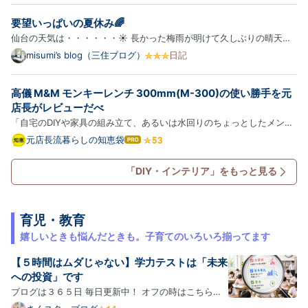
の雨よけはほとんど販売されていませんが、実際、この手作り方法…
要望いっぱいの夏休み🌈
仙台の天気は・・・・・・☀️ 長かった梅雨が明けて久しぶりの晴天！
先週末は、児童館のイベントで木工製作体験へ のこぎり、インパクト
misumi’s blog（三住ブログ）
日記
ドライバー、トンカチを使って 椅子を製作 工作大好き息子くんは黙々
と作業、 娘ちゃんは怖いとネジ配給係をしていました 上手に完…
高儀 M&M モンキーレンチ 300mm(M-300)の使い勝手を元
店長がレビューだべ
「自宅のDIYや家具の組み立て、あるいは水回りのちょっとしたメンテ
ナンスで、ボルトやナットのサイズに合う工具がなくて作業が止まって
元店長流暮らしの知恵袋
は
イライラしたりするんだべな……」 「一本で幅広いサイズのボルトに対
て
な
応できて、ガッチリと力強く締め付けられる信頼性の高いモンキ…
「DIY・インテリア」をもっと見る
ブ
ロ
グ
Pro
育児・教育
嬉しいときも悩んだときも。子育てのいろいろ揃ってます
【５時間はムダじゃない】学力テストは「未来
への投資」です
ブログは３６５日 毎日更新中！ オフの時はこちらの
食べ物ブログを更新します。↓