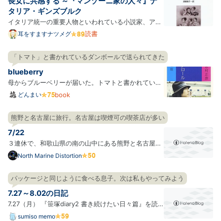
長女に共感する ～『マンゾーニ家の人々』ナ
2つをずっ…
タリア・ギンズブルク
イタリア統一の重要人物といわれている小説家、アレ
ッサンドロ・マンゾーニの家族の実際の書簡を再構成
読書
耳をすますナツメグ
しながら小説に仕立てたという珍しい形式。 「そもそ
もマンゾーニって誰なんですか」となったり、やたら
「トマト」と書かれているダンボールで送られてきた
たくさんの人々と交流しているため誰が重要人物なの
blueberry
かよくわ…
母からブルーベリーが届いた。トマトと書かれている
ダンボールで。母はブルーベリーの取り放題で取った
どんまい
book
のだろうか、こんな量、食べきれないでしょ、という
量のブルーベリーが届いた。ただ、母の気持ちを蔑ろ
熊野と名古屋に旅行。名古屋は喫煙可の喫茶店が多い
にしてはならないので、こんなにいらないよ〜、とは
7/22
伝えられ…
３連休で、和歌山県の南の山中にある熊野と名古屋に
行ってきた。熊野に行ったのはたまたまだったが、意
North Marine Distortion
外と人が多くない中で、張り巡らされる熊野古道をト
レッキングできる、あと世にも珍しい川湯温泉(調べ
パッケージと同じように食べる息子。次は私もやってみよう
たら熊野と北海道 弟子屈町だけらしい)がある、でか
7.27～8.02の日記
い滝がある…
7.27（月） 『笹塚diary2 書き続けたい日々篇』を読
み終えた。印象に残ったところや、作者が読んだ本の
sumiso memo