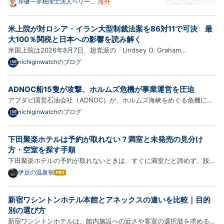
め、かれこれ1900時間勉強しています。 フィリピン
海外
岸健一＠税理士法人ベリーベ
ストの戯言
にも1週間だけど2回行き、現地でマンツーマンレッス
ンをしています。 今月も1週間行きます。 英語の勉強
米上院が対ロシア・イラン大型制裁法案を86対11で可決 最
を始めた理由はいくつかありますが、端的に言えば子
大100％関税と日本への影響を読み解く
供たちに日…
米国上院は2026年8月7日、超党派の「Lindsey O. Graham
Sanctioning Russia and Iran Act of 2026」を86対11で可決しまし
nichiginwatchのブログ
た。ロイターが上院通過を報じたのは8月7日17時13分UTC、日本時間
では8月8日2時13分です。上院外交委員会も同日、法案通過を正式に発
ADNOC船15隻が攻撃、ホルムズ危機が事業運営を圧迫
表しています…
アブダビ国営石油会社（ADNOC）が、ホルムズ海峡をめぐる危機につ
いて従来より踏み込んだ表現を使い始めました。 ロイターは2026年8
nichiginwatchのブログ
月7日14時52分UTC、日本時間23時52分に、ADNOCが人員と資産への
攻撃によって事業運営が「significantly impacted」、つまり重大な影
下田聚楽ホテルは予約が取れない？満室と未発売の見分け
響…
方・空室を探す手順
下田聚楽ホテルの予約が取れないときは、すぐに満室だと諦めず、販売
前・希望プランの終了・人数条件の不一致を確認してください。 総客
伊豆の温泉宿
はて
なブ
室数は49室で、露天風呂付き客室は10室、一人旅プランは1日3室限定
ログ
のため、選ぶ条件によって予約難度が変わります。 この記事では…
新宿ワシントンホテル本館とアネックスの違いを比較｜目的
Pro
別の選び方
新宿ワシントンホテルは、館内施設への近さや客室の選択肢を求めるな