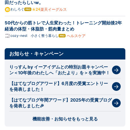
田だったらしいw。
楽天イーグルス
わしろぐ
はて
なブ
ログ
50代からの筋トレで人生変わった！トレーニング開始後2年
Pro
経過の体型・体脂肪・筋肉量まとめ
ヘルスケア
cozy-nest 小さく整う暮らし
はて
なブ
ログ
Pro
お知らせ・キャンペーン
りっすん by イーアイデムとの特別お題キャンペー
ン＜10年後のわたしへ「おたより」を＞を実施中！
【はてなブログアワード】6月度の受賞エントリー
を発表しました！
【はてなブログ年間アワード】2025年の受賞ブログ
を発表しました🎉
機能改善・お知らせをもっと見る