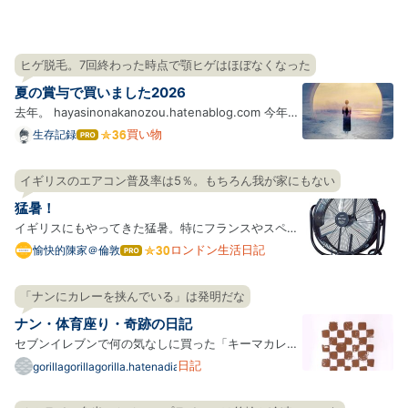
ヒゲ脱毛。7回終わった時点で顎ヒゲはほぼなくなった
夏の賞与で買いました2026
去年。 hayasinonakanozou.hatenablog.com 今年も
（ありがたいことに）去年より賞与が上がった。その
買い物
生存記録
はて
なブ
ぶん税金と社会保険料をたくさん取られるので手取り
ログ
が額面ほど増えないのが腹立たしい。 今年の賞与の用
イギリスのエアコン普及率は5％。もちろん我が家にもない
Pro
途は以下のとおり。 惑星ソラリス 4Kレストア【特別
猛暑！
限定盤】Bl…
イギリスにもやってきた猛暑。特にフランスやスペイ
ンで死者がすごかったみたい。ロンドンでも35度ぐら
ロンドン生活日記
愉快的陳家＠倫敦
はて
なブ
いまで上がりました。それでも結構風はあったりした
ログ
ので、夜は窓全開にしてなるべく涼しい空気を入れ、
「ナンにカレーを挟んでいる」は発明だな
Pro
昼間はカーテンを締め切って扇風機を回す・・などの
ナン・体育座り・奇跡の日記
工夫でま…
セブンイレブンで何の気なしに買った「キーマカレー
ナン」がうまかった。決してナンではないけれども、
日記
gorillagorillagorilla.hatenadiary.com
ナンっぽさを感じられなくもないもちもちの生地に、
カレーソースが挟まっているパン。 もちもち生地も美