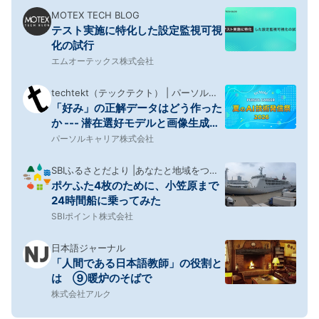
MOTEX TECH BLOG
テスト実施に特化した設定監視可視
化の試行
エムオーテックス株式会社
techtekt（テックテクト） | パーソルキ
「好み」の正解データはどう作った
ャリアのエンジニアブログ
か --- 潜在選好モデルと画像生成
で、人手アノテーション不要の検索
パーソルキャリア株式会社
ベンチマークを合成する#夏のAI技
術発信祭
SBIふるさとだより |あなたと地域をつな
ポケふた4枚のために、小笠原まで
ぎ、地域活性化を応援するメディア
24時間船に乗ってみた
SBIポイント株式会社
日本語ジャーナル
「人間である日本語教師」の役割と
は ⑨暖炉のそばで
株式会社アルク