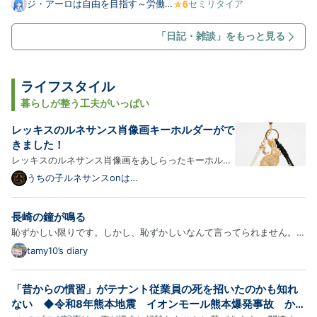
乗り越えました しかし今回は帰省があるので普段通りだらけるわけに
ジ・アーロは自由を目指す～労働嫌
セミリタイア
いがセミリタイアするまでの記録～
はいかないのです 気を強く持って朝から活動しなければいけません 荷
づくりとか部屋掃除とかね まぁ帰ったらのんびりするつもりでは…
「日記・雑談」をもっと見る
ライフスタイル
暮らしが整う工夫がいっぱい
レッキスのルネサンス肖像画キーホルダーがで
きました！
レッキスのルネサンス肖像画をあしらったキーホルダ
ーが新登場！以下、商品の詳細をご紹介します。 うさ
うちの子ルネサンスonは
てなブログ
ぎ（レッキス）のキーホルダー（ミニチュア立体） う
さぎ（レッキス）をモチーフにした、シルクゴールド
長崎の鐘が鳴る
PLAのキーホルダーです。ルネサンス装飾をまとった
恥ずかしい限りです。しかし、恥ずかしいなんて言ってられません。情
うさぎの…
報が、錯綜して本当のことは誰もわからない。いろんな方法があるのだ
tamy10’s diary
ろうが、僕には祈ることくらいしかできない。 この絵が何かわからな
いと意味がないので書いておくと、「長崎の平和の像」のつもり…
「昔からの慣習」がテナント従業員の死を招いたのかも知れ
ない ◆令和8年熊本地震 イオンモール熊本爆発事故 から