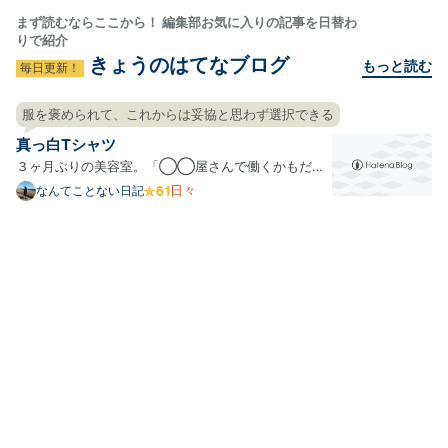
まず読むならここから！ 編集部お気に入りの記事を日替わ
りで紹介
きょうのはてなブログ
もっと読む
毎日更新！
服を褒められて、これからは妥協と思わず選択できる
真っ白Tシャツ
３ヶ月ぶりの美容室。「◯◯屋さんで働くかもだか
ら、そんな感じでお願いします」と言うと、美容師さ
日々
なんてことない日記
んは「ハーイ！」とお返事。なぜか成立した会話。ほ
んの少しツッコミ待ちだったわたし。最近はずっとオ
ン眉の気分だから、そこだけお願いしてあとはお任
せ。センスを信…