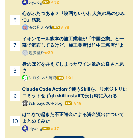
piyolog
はて
なブ
心がふたつある？『映画ちいかわ 人魚の島のひみ
ログ
Pro
つ』感想
沼の見える街
はて
なブ
イオンモール熊本の施工業者が「中国企業」と一
ログ
Pro
部で流布してるけど、施工業者は竹中工務店だよ
電脳塵芥
身のほどを弁えてしまったワイン飲みの良さと悪
さ
シロクマの屑籠
はて
なブ
Claude Code Actionで使うSkillを、リポジトリに
ログ
Pro
コミットせずgh skill installで実行時に入れる
$shibayu36->blog;
はて
なブ
はてなで起きた不正送金による資金流出について
ログ
Pro
まとめてみた
piyolog
はて
なブ