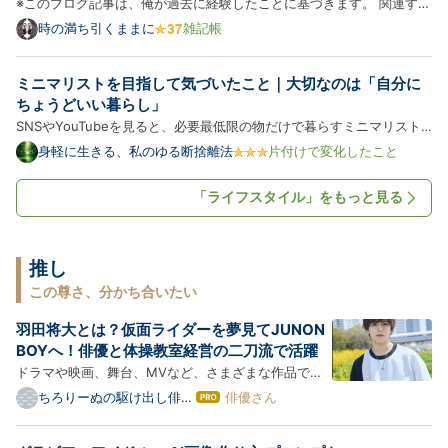
見えること
※このブログ記事は、俺が過去に経験したことに基づきます。 関連する
会社名・店舗名等を一部「伏せ字」にて掲載しておりますが、営業等の
時の満ち引くままに
雑記帳
業務妨害に繋がる当該会社・店舗等への問い合わせは、ご遠慮ください
ませ。 なお、本日（2026/08/07）時点で、同名の会社への悪質…
ミニマリストを目指して気づいたこと｜大切なのは「自分に
ちょうどいい暮らし」
SNSやYouTubeを見ると、必要最低限の物だけで暮らすミニマリスト
を目にすることがあります。 部屋にはほとんど物がなく、すっきりと
身軽に生きる、私のゆる断捨離法
片付けで変化したこと
整えられた空間。 そんな暮らしに憧れて、 「私もミニマリストを目指
してみよう。」 と思ったのが、断捨離を始めたきっかけの一つでし…
「ライフスタイル」をもっと見る
推し
この尊さ、分かち合いたい
羽田将大とは？仮面ライダーを夢見てJUNON
BOYへ！俳優と体操教室経営の二刀流で活躍
ドラマや映画、舞台、MVなど、さまざまな作品で活
躍している俳優・羽田将大（はねだ しょうた）さん。
ちろりーぬの駆け出し俳優
俳優さん
は
さん応援ブログ
2019年には「第32回ジュノン・スーパーボーイ・コ
て
な
ンテスト」でファイナリストに選出され、その後も俳