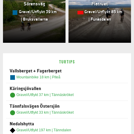
Sörensväg
Flatruet
Gravel/Utflykt 39 km
Gravel/Utflykt 85 km
| Bruksvallarna
| Funäsdalen
TURTIPS
Vallsberget + Fagerberget
Mountainbike 18 km | Piteå
Käringsjövallen
Gravel/Utflykt 37 km | Tännäskröket
Tännfalsvägen Östersjön
Gravel/Utflykt 33 km | Tännäskröket
Nedalshytta
Gravel/Utflykt 197 km | Tänndalen