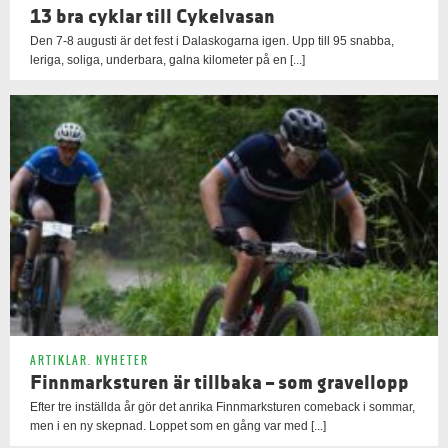
13 bra cyklar till Cykelvasan
Den 7-8 augusti är det fest i Dalaskogarna igen. Upp till 95 snabba,
leriga, soliga, underbara, galna kilometer på en [...]
ARTIKLAR
,
NYHETER
Finnmarksturen är tillbaka – som gravellopp
Efter tre inställda år gör det anrika Finnmarksturen comeback i sommar,
men i en ny skepnad. Loppet som en gång var med [...]