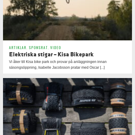
ARTIKLAR
,
SPONSRAT
,
VIDEO
Elektriska stigar – Kisa Bikepark
Vi åker till Kisa bike park och provar på anläggningen innan
säsongsöppning, Isabelle Jacobsson pratar med Oscar [...]