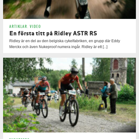
ARTIKLAR
,
VIDEO
En första titt på Ridley ASTR RS
Ridley är en del av den belgiska cykelfabriken, en grupp där Eddy
Merckx och även Nukeproof numera ingår. Ridley är ett [...]