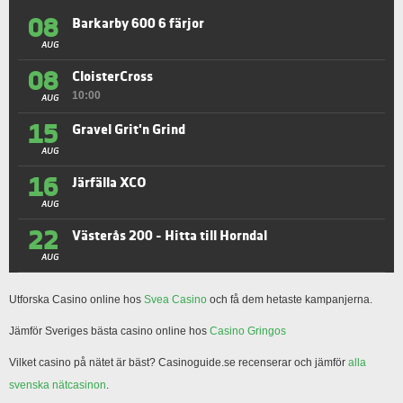
08
Barkarby 600 6 färjor
AUG
08
CloisterCross
10:00
AUG
15
Gravel Grit'n Grind
AUG
16
Järfälla XCO
AUG
22
Västerås 200 - Hitta till Horndal
AUG
Utforska Casino online hos
Svea Casino
och få dem hetaste kampanjerna.
Jämför Sveriges bästa casino online hos
Casino Gringos
Vilket casino på nätet är bäst? Casinoguide.se recenserar och jämför
alla
svenska nätcasinon
.