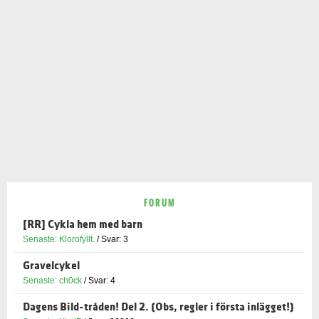
FORUM
[RR] Cykla hem med barn
Senaste: Klorofyllt.
/ Svar: 3
Gravelcykel
Senaste: ch0ck
/ Svar: 4
Dagens Bild-tråden! Del 2. (Obs, regler i första inlägget!)