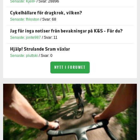
Senaste: KjellF
/ Svar: 28896
Cykelhållare för dragkrok, vilken?
Senaste: fhloston
/ Svar: 68
Jag får inga notiser från bevakningar på K&S - Får du?
Senaste: jonte987
/ Svar: 11
Hjälp! Strulande Sram växlar
Senaste: pluttski
/ Svar: 0
NYTT I FORUMET