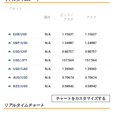
アセット
ビッド／
最終
アスク
アスク
EUR/USD
N/A
1.15637
1.15637
GBP/USD
N/A
1.34987
1.34987
USD/CHF
N/A
0.80757
0.80757
USD/JPY
N/A
157.564
157.564
USD/CAD
N/A
1.39363
1.39363
AUD/USD
N/A
0.70674
0.70674
NZD/USD
N/A
0.58942
0.58942
チャートをカスタマイズする
リアルタイムチャート