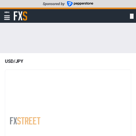
主
要
MENU
コ
ナ
ビ
ン
FXStreet
ゲ
テ
- The
ー
シ
ン
forex
ョ
ツ
market
ン
に
を
表
移
示
USD/JPY
動
す
る