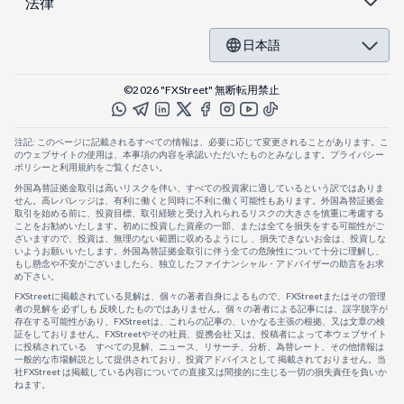
法律
日本語
©2026 "FXStreet" 無断転用禁止
注記: このページに記載されるすべての情報は、必要に応じて変更されることがあります。こ
のウェブサイトの使用は、本事項の内容を承認いただいたものとみなします。プライバシー
ポリシーと利用規約をご覧ください。
外国為替証拠金取引は高いリスクを伴い、すべての投資家に適しているという訳ではありま
せん。高レバレッジは、有利に働くと同時に不利に働く可能性もあります。外国為替証拠金
取引を始める前に、投資目標、取引経験と受け入れられるリスクの大きさを慎重に考慮する
ことをお勧めいたします。初めに投資した資産の一部、または全てを損失をする可能性がご
ざいますので、投資は、無理のない範囲に収めるようにし 、損失できないお金は、投資しな
いようお願いいたします。外国為替証拠金取引に伴う全ての危険性について十分に理解し、
もし懸念や不安がございましたら、独立したファイナンシャル・アドバイザーの助言をお求
め下さい。
FXStreetに掲載されている見解は、個々の著者自身によるもので、FXStreetまたはその管理
者の見解を 必ずしも 反映したものではありません。個々の著者による記事には、誤字脱字が
存在する可能性があり、FXStreetは、これらの記事の、いかなる主張の根拠、又は文章の検
証をしておりません。FXStreetやその社員、提携会社 又は、投稿者によって本ウェブサイト
に投稿されている すべての見解、ニュース、リサーチ、分析、為替レート、その他情報は
一般的な市場解説として提供されており、投資アドバイスとして 掲載されておりません。当
社FXStreet は掲載している内容についての直接又は間接的に生じる一切の損失責任を負いか
ねます。