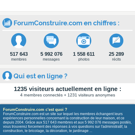
ForumConstruire.com en chiffres :
517 643
5 992 076
1 558 611
25 289
membres
messages
photos
récits
Qui est en ligne ?
1235 visiteurs actuellement en ligne :
4 membres connectés + 1231 visiteurs anonymes
ForumConstruire.com c'est quoi ?
ForumConstruire.com est un site sur lequel les membres échangent leurs
expériences personnelles concernant la construction de leur maison, et ce
depuis 2004. Grâce aux 517 643 membres et aux 5 992 076 messages postés,
vous trouverez forcement des réponses à vos questions sur l'administratif, la
construction, le bricolage, la décoration, le jardinage ...