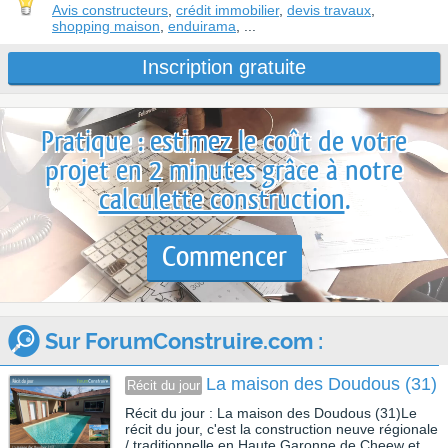
Avis constructeurs
,
crédit immobilier
,
devis travaux
,
shopping maison
,
enduirama
, ...
Inscription gratuite
Pratique : estimez le coût de votre
projet en 2 minutes grâce à notre
calculette construction
.
Commencer
Sur ForumConstruire.com :
La maison des Doudous (31)
Récit du jour
Récit du jour : La maison des Doudous (31)Le
récit du jour, c'est la construction neuve régionale
/ traditionnelle en Haute Garonne de Cheew et