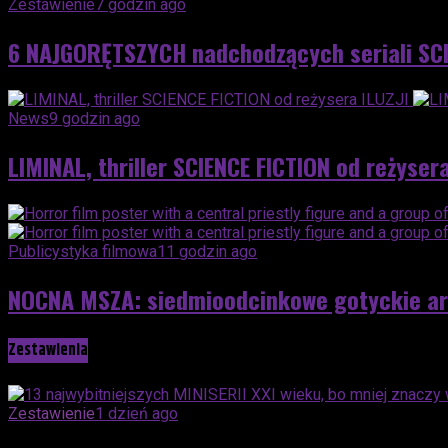
Zestawienie
7 godzin ago
6 NAJGORĘTSZYCH nadchodzących seriali SCI
News
9 godzin ago
LIMINAL, thriller SCIENCE FICTION od reżysera
Publicystyka filmowa
11 godzin ago
NOCNA MSZA: siedmioodcinkowe gotyckie a
Zestawienia
Zestawienie
1 dzień ago