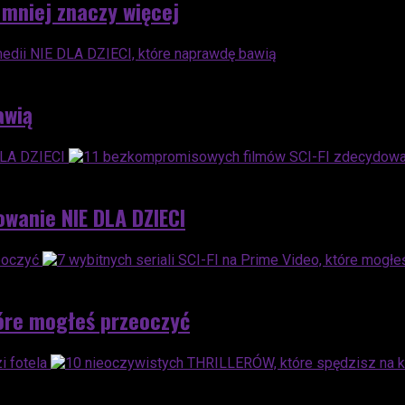
 mniej znaczy więcej
awią
wanie NIE DLA DZIECI
tóre mogłeś przeoczyć