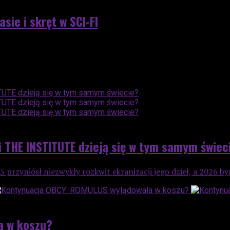
sie i skręt w SCI-FI
i THE INSTITUTE dzieją się w tym samym świec
 przyniósł niezwykły rozkwit ekranizacji jego dzieł, a 2026 by
a w koszu?