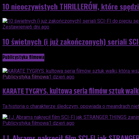
10 nieoczywistych THRILLERÓW, które spędzi
Zestawienie
6 dni ago
10 świetnych (i już zakończonych) seriali SC
Publicystyka filmowa
Publicystyka filmowa
1 dzień ago
KARATE TYGRYS. kultowa seria filmów sztuk walki,
Ta historia o charakterze śledczym, opowiada o meandrach nietyp
Publicystyka filmowa
1 dzień ago
J.J. Abrams nakręcił film SCI-FI jak STRANG