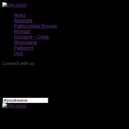
News
Recenzje
Publicystyka filmowa
Wywiad
Felietony – Cykle
Głosowanie
Plebiscyt
Quiz
Connect with us
film.org.pl