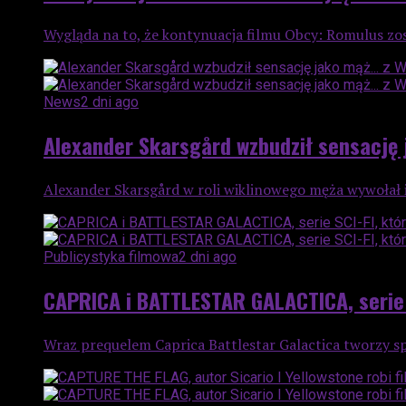
Wygląda na to, że kontynuacja filmu Obcy: Romulus zost
News
2 dni ago
Alexander Skarsgård wzbudził sensację
Alexander Skarsgård w roli wiklinowego męża wywołał 
Publicystyka filmowa
2 dni ago
CAPRICA i BATTLESTAR GALACTICA, serie S
Wraz prequelem Caprica Battlestar Galactica tworzy sp