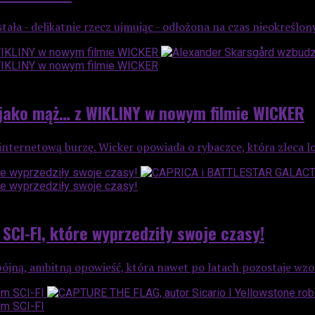
ała - delikatnie rzecz ujmując - odłożona na czas nieokreślon
 jako mąż… z WIKLINY w nowym filmie WICKER
internetową burzę. Wicker opowiada o rybaczce, która zleca 
CI-FI, które wyprzedziły swoje czasy!
ójną, ambitną opowieść, która nawet po latach pozostaje wzore