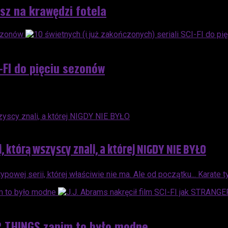
sz na krawędzi fotela
I-FI do pięciu sezonów
 którą wszyscy znali, a której NIGDY NIE BYŁO
owej serii, której właściwie nie ma. Ale od początku... Karate t
ER THINGS zanim to było modne