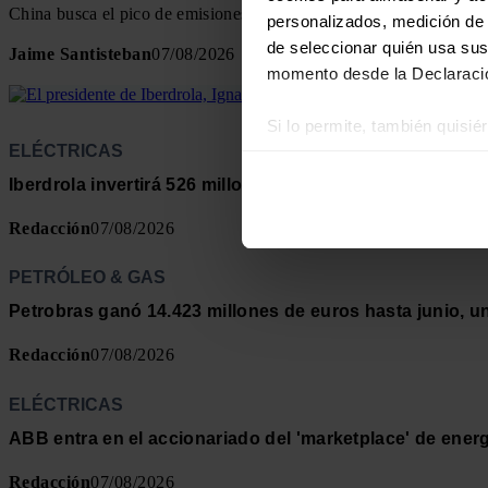
China busca el pico de emisiones industriales antes de 2030 con 
personalizados, medición de p
de seleccionar quién usa sus
Jaime Santisteban
07/08/2026
momento desde la Declaració
Si lo permite, también quisi
ELÉCTRICAS
Recopilar información
Identificar su disposi
Iberdrola invertirá 526 millones para modernizar las rede
Obtenga más información sob
Redacción
07/08/2026
datos
. Puede cambiar o reti
PETRÓLEO & GAS
Las cookies de este sitio we
Petrobras ganó 14.423 millones de euros hasta junio, 
y analizar el tráfico. Ademá
redes sociales, publicidad y
Redacción
07/08/2026
que hayan recopilado a parti
ELÉCTRICAS
ABB entra en el accionariado del 'marketplace' de ener
Redacción
07/08/2026