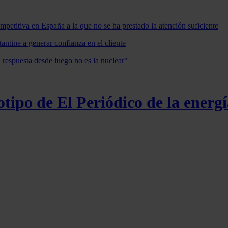
mpetitiva en España a la que no se ha prestado la atención suficiente
antine a generar confianza en el cliente
a respuesta desde luego no es la nuclear"