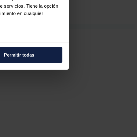
e servicios. Tiene la opción
imiento en cualquier
e varios metros
icas (huellas digitales)
Permitir todas
eferencias en la
sección de
e cookies.
 funciones de redes sociales
con nuestros partners de
ue les haya proporcionado o