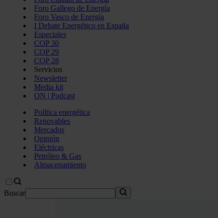
Foro Gallego de Energía
Foro Vasco de Energía
I Debate Energético en España
Especiales
COP 30
COP 29
COP 28
Servicios
Newsletter
Media kit
ON | Podcast
Política energética
Renovables
Mercados
Opinión
Eléctricas
Petróleo & Gas
Almacenamiento
Buscar