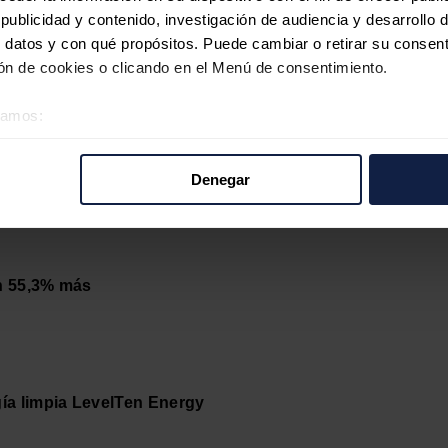
nuevo plan quinquenal verde
ublicidad y contenido, investigación de audiencia y desarrollo d
 datos y con qué propósitos. Puede cambiar o retirar su consent
n de cookies o clicando en el Menú de consentimiento.
éramos:
 sobre su ubicación geográfica que puede tener una precisión d
tivo analizándolo activamente para buscar características específ
s eléctricas del Distrito Federal de Brasil
Denegar
re cómo se procesan sus datos personales y establezca sus pr
rar su consentimiento en cualquier momento en la Declaración d
b se usan para personalizar el contenido y los anuncios, ofrecer
un 55,3% más
s, compartimos información sobre el uso que haga del sitio web 
 análisis web, quienes pueden combinarla con otra información q
r del uso que haya hecho de sus servicios.
gía limpia LevelTen Energy