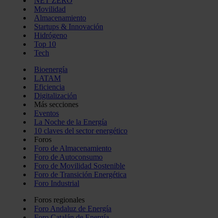
NET ZERO
Movilidad
Almacenamiento
Startups & Innovación
Hidrógeno
Top 10
Tech
Bioenergía
LATAM
Eficiencia
Digitalización
Más secciones
Eventos
La Noche de la Energía
10 claves del sector energético
Foros
Foro de Almacenamiento
Foro de Autoconsumo
Foro de Movilidad Sostenible
Foro de Transición Energética
Foro Industrial
Foros regionales
Foro Andaluz de Energía
Foro Catalán de Energía