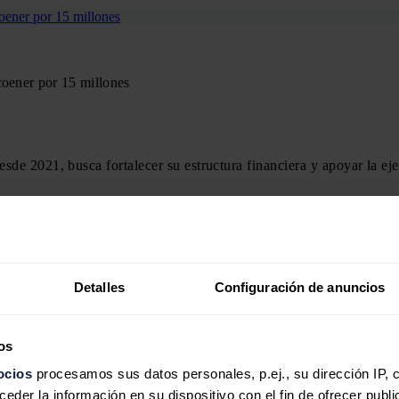
oener por 15 millones
esde 2021, busca fortalecer su estructura financiera y apoyar la ej
capacidad de refinación por los ataques ucranianos
Detalles
Configuración de anuncios
anda de crudo, según informe CII-EY
os
ocios
procesamos sus datos personales, p.ej., su dirección IP, 
der la información en su dispositivo con el fin de ofrecer publi