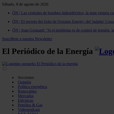
Sábado, 8 de agosto de 2026
ÓN | Las centrales de bombeo hidroeléctrico, la gran ventaja co
ÓN | El secreto del éxito de Octopus Energy: del 'pulpito' Const
ÓN | Joan Groizard: "Si el problema es de control de tensión, l
Suscríbete a nuestra Newsletter
El Periódico de la Energía
Secciones
Opinión
Política energética
Renovables
Mercados
Eléctricas
Petróleo & Gas
Videopodcast