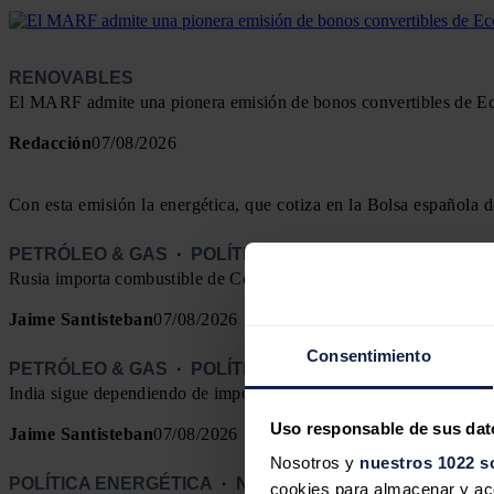
RENOVABLES
El MARF admite una pionera emisión de bonos convertibles de Ec
Redacción
07/08/2026
Con esta emisión la energética, que cotiza en la Bolsa española d
PETRÓLEO & GAS
·
POLÍTICA ENERGÉTICA
Rusia importa combustible de Corea del Sur ante el colapso de su 
Jaime Santisteban
07/08/2026
Consentimiento
PETRÓLEO & GAS
·
POLÍTICA ENERGÉTICA
India sigue dependiendo de importaciones para el 90% de su dem
Uso responsable de sus dat
Jaime Santisteban
07/08/2026
Nosotros y
nuestros 1022 s
POLÍTICA ENERGÉTICA
·
NET ZERO
cookies para almacenar y acce