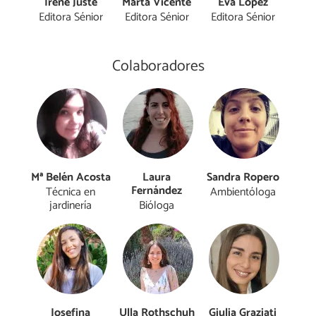
Irene Juste
Marta Vicente
Eva López
Editora Sénior
Editora Sénior
Editora Sénior
Colaboradores
Mª Belén Acosta
Laura
Sandra Ropero
Fernández
Técnica en
Ambientóloga
jardinería
Bióloga
Josefina
Ulla Rothschuh
Giulia Graziati