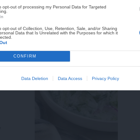
to opt-out of processing my Personal Data for Targeted
fresca, ligera y llena de sabor
ing.
¡No lo dejes pasar! Solo quedan
0
días p
In
o opt-out of Collection, Use, Retention, Sale, and/or Sharing
ersonal Data that Is Unrelated with the Purposes for which it
lected.
Out
CONFIRM
Data Deletion
Data Access
Privacy Policy
e