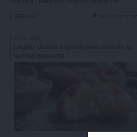
mozzarella y albahaca es una de esas recetas que […]
LEER MÁS
Deja un comentar
29 Jul. 2026
Lograr donas esponjosas usando la
harina correcta