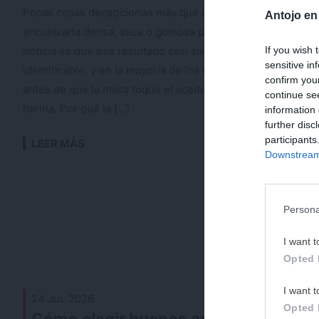
Pocas cosas decepcionan más que morder una dona y
Antojo en
encontrarla densa, seca o gomosa por dentro. La buena
noticia es que ese resultado casi siempre tiene una causa
If you wish 
sensitive in
identificable, y en la mayoría de los casos empieza mucho
confirm you
antes de que la masa toque el aceite: en la elección de la
continue se
harina. Por qué la […]
information 
further disc
participants
LEER MÁS
2 comentari
Downstream 
Persona
I want t
Opted 
I want t
24 Jul. 2026
Opted 
Cómo elegir buenos aguacates para