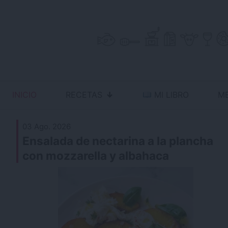
Skip
to
content
INICIO
RECETAS
MI LIBRO
M
no resistas la tentación
Antojo en tu cocina
03 Ago. 2026
Ensalada de nectarina a la plancha
con mozzarella y albahaca