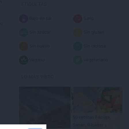
ón
ETIQUETAS
Bajo en sal
Sano
io
Sin azúcar
Sin gluten
Sin huevo
Sin lactosa
Vegano
Vegetariano
LO MÁS VISTO
50 recetas Fáciles,
Sanas, Rápidas y