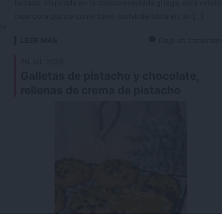
bocado. Inspirada en la clásica ensalada griega, esta versi
incorpora quinoa como base, convirtiéndola en un […]
io
LEER MÁS
Deja un comentar
26 Jul. 2026
Galletas de pistacho y chocolate,
rellenas de crema de pistacho