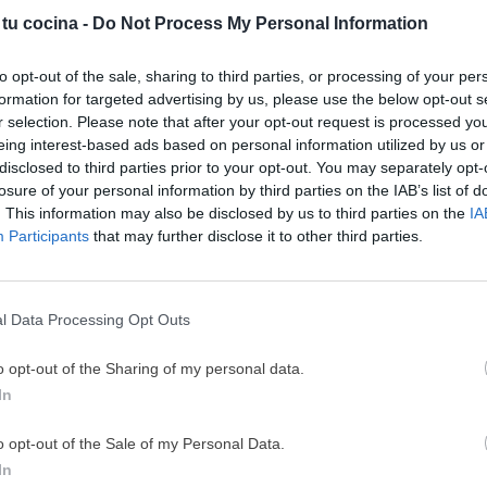
 tu cocina -
Do Not Process My Personal Information
to opt-out of the sale, sharing to third parties, or processing of your per
formation for targeted advertising by us, please use the below opt-out s
r selection. Please note that after your opt-out request is processed y
eing interest-based ads based on personal information utilized by us or
disclosed to third parties prior to your opt-out. You may separately opt-
losure of your personal information by third parties on the IAB’s list of
¿Te imaginas una galleta que combine el crujiente perfecto
. This information may also be disclosed by us to third parties on the
IA
¡MI LIBRO DE COCINA 
os
Participants
that may further disclose it to other third parties.
con un corazón relleno decrema de pistacho? Estas galleta
DISPONIBLE!
de pistacho y chocolate son esa dulce tentación que pone
Tu tiempo vale más que una receta
en pausa cualquier mal día y que querrás reservar para
l Data Processing Opt Outs
cuando los niños ya se han ido a dormir. Con una textura
He diseñado este libro para ti:
100 rec
inigualable, un sabor equilibrado y […]
ricas y nutritivas
que caben en tu 
o opt-out of the Sharing of my personal data.
complicaciones y para familias 
In
LEER MÁS
Deja un comentar
o opt-out of the Sale of my Personal Data.
24 Jul. 2026
¡RESERVAR MI EJEMPLA
In
Ensalada de pepino: una receta