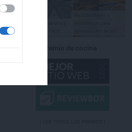
ara conseguirlo
Recetas fáciles y
Trufas de zanahoria y
económicas para
coco. Receta FÁCIL
Navidad y Fin de año
Último premio de cocina
VER TODOS LOS PREMIOS