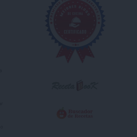
a
s
ar
io